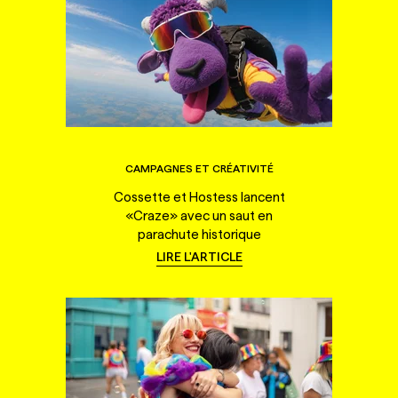
CAMPAGNES ET CRÉATIVITÉ
Cossette et Hostess lancent
«Craze» avec un saut en
parachute historique
LIRE L'ARTICLE