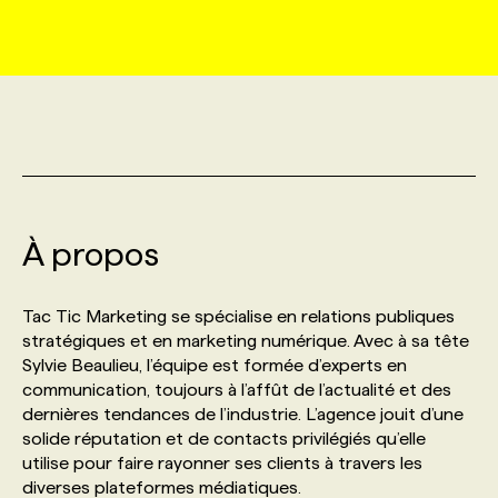
MARKETING ET COMMUNICATION
NOUVEAUX MANDATS
AFFICHEZ UN POSTE / TARIFS
CANDIDAT
BULLETIN RECRUTEMENT
NOS CONFÉRENCES
FORMATIONS
WEB & MÉDIAS SOCIAUX
VOIR LES OFFRES
AFFAIRES DE L'INDUSTRIE
CONSULTER LA CVTHÈQUE
INFOLETTRE PUBLICITÉ
FAQ
NOS FORMATIONS EN LIGNE
CHASSE DE TÊTE
MARKETING DURABLE
PROFIL CANDIDAT
INITIATIVES NUMÉRIQUES
PROFIL ENTREPRISE
ANNONCEZ AVEC NOUS
ANNONCEZ AVEC NOUS
NOS PARCOURS DE FORMATIONS
SERVICE DE CHASSE DE TÊTE
À propos
GEO/SEO
PRIX ET DISTINCTIONS
FAQ
FORMATIONS PERSONNALISÉES
NOS TARIFS
Tac Tic Marketing se spécialise en relations publiques
ÉVÉNEMENTIEL
TENDANCES
ANNONCEZ AVEC NOUS
stratégiques et en marketing numérique. Avec à sa tête
NOS FORMATEUR‧RICES
NOS EXPERTISES
Sylvie Beaulieu, l’équipe est formée d’experts en
communication, toujours à l’affût de l’actualité et des
NOS AUTEUR‧RICES
POURQUOI CHOISIR NOS FORMATIONS
FAQ
dernières tendances de l’industrie. L’agence jouit d’une
solide réputation et de contacts privilégiés qu’elle
utilise pour faire rayonner ses clients à travers les
NOS TARIFS
ANNONCEZ AVEC NOUS
diverses plateformes médiatiques.