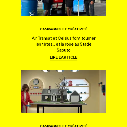
CAMPAGNES ET CRÉATIVITÉ
Air Transat et Celsius font tourner
les têtes... et la roue au Stade
Saputo
LIRE L'ARTICLE
CAMPAGNES ET CRÉATIVITÉ