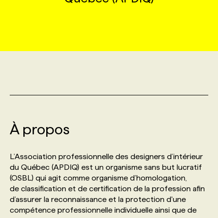
MARKETING ET COMMUNICATION
NOUVEAUX MANDATS
AFFICHEZ UN POSTE / TARIFS
CANDIDAT
BULLETIN RECRUTEMENT
NOS CONFÉRENCES
FORMATIONS
WEB & MÉDIAS SOCIAUX
VOIR LES OFFRES
AFFAIRES DE L'INDUSTRIE
CONSULTER LA CVTHÈQUE
INFOLETTRE PUBLICITÉ
FAQ
NOS FORMATIONS EN LIGNE
CHASSE DE TÊTE
MARKETING DURABLE
PROFIL CANDIDAT
INITIATIVES NUMÉRIQUES
PROFIL ENTREPRISE
ANNONCEZ AVEC NOUS
ANNONCEZ AVEC NOUS
NOS PARCOURS DE FORMATIONS
SERVICE DE CHASSE DE TÊTE
GEO/SEO
PRIX ET DISTINCTIONS
FAQ
FORMATIONS PERSONNALISÉES
NOS TARIFS
À propos
ÉVÉNEMENTIEL
TENDANCES
ANNONCEZ AVEC NOUS
NOS FORMATEUR‧RICES
NOS EXPERTISES
L’Association professionnelle des designers d’intérieur
du Québec (APDIQ) est un organisme sans but lucratif
(OSBL) qui agit comme organisme d’homologation,
NOS AUTEUR‧RICES
POURQUOI CHOISIR NOS FORMATIONS
FAQ
de classification et de certification de la profession afin
d’assurer la reconnaissance et la protection d'une
compétence professionnelle individuelle ainsi que de
NOS TARIFS
ANNONCEZ AVEC NOUS