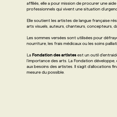
affiliés, elle a pour mission de procurer une aid
NOS TARIFS
ANNONCEZ AVEC NOUS
professionnels qui vivent une situation d’urgenc
Elle soutient les artistes de langue française ré
PROGRAMMES DE SUBVENTIONS
arts visuels, auteurs, chanteurs, concepteurs, da
Les sommes versées sont utilisées pour défraye
FAQ
nourriture, les frais médicaux ou les soins palliati
La
Fondation des artistes
est un outil d'entrai
ANNONCEZ AVEC NOUS
l’importance des arts. La Fondation développe,
aux besoins des artistes. Il s’agit d’allocations f
mesure du possible.