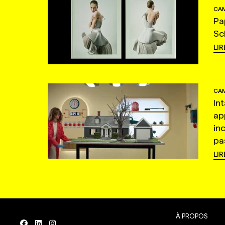
CAM
Pa
Sc
LIR
CAM
In
ap
in
pas
LIR
À PROPOS