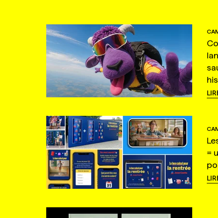
CAM
Co
la
sa
hi
LIR
CAM
Le
= 
po
LIR