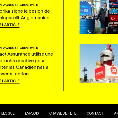
PAGNES ET CRÉATIVITÉ
prika signe le design de
hiaparelli: Anglomaniac
E L'ARTICLE
PAGNES ET CRÉATIVITÉ
tact Assurance utilise une
proche créative pour
citer les Canadien·nes à
ser à l'action
E L'ARTICLE
BLOGUE
EMPLOIS
CHASSE DE TÊTE
CONTACT
A