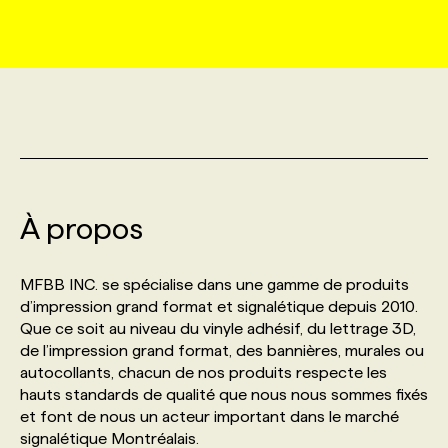
MARKETING ET COMMUNICATION
NOUVEAUX MANDATS
AFFICHEZ UN POSTE / TARIFS
CANDIDAT
BULLETIN RECRUTEMENT
NOS CONFÉRENCES
FORMATIONS
WEB & MÉDIAS SOCIAUX
VOIR LES OFFRES
AFFAIRES DE L'INDUSTRIE
CONSULTER LA CVTHÈQUE
INFOLETTRE PUBLICITÉ
FAQ
NOS FORMATIONS EN LIGNE
CHASSE DE TÊTE
MARKETING DURABLE
PROFIL CANDIDAT
INITIATIVES NUMÉRIQUES
PROFIL ENTREPRISE
ANNONCEZ AVEC NOUS
ANNONCEZ AVEC NOUS
NOS PARCOURS DE FORMATIONS
SERVICE DE CHASSE DE TÊTE
À propos
GEO/SEO
PRIX ET DISTINCTIONS
FAQ
FORMATIONS PERSONNALISÉES
NOS TARIFS
MFBB INC. se spécialise dans une gamme de produits
ÉVÉNEMENTIEL
TENDANCES
ANNONCEZ AVEC NOUS
d’impression grand format et signalétique depuis 2010.
NOS FORMATEUR‧RICES
NOS EXPERTISES
Que ce soit au niveau du vinyle adhésif, du lettrage 3D,
de l’impression grand format, des bannières, murales ou
NOS AUTEUR‧RICES
POURQUOI CHOISIR NOS FORMATIONS
FAQ
autocollants, chacun de nos produits respecte les
hauts standards de qualité que nous nous sommes fixés
et font de nous un acteur important dans le marché
NOS TARIFS
ANNONCEZ AVEC NOUS
signalétique Montréalais.