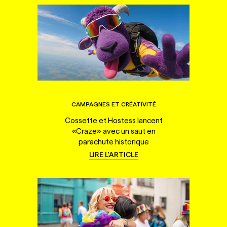
CAMPAGNES ET CRÉATIVITÉ
Cossette et Hostess lancent
«Craze» avec un saut en
parachute historique
LIRE L'ARTICLE