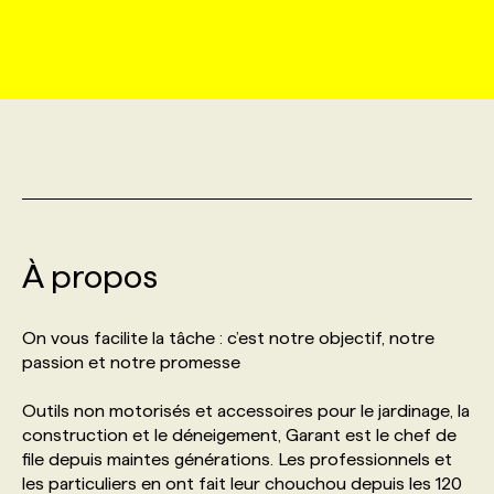
MARKETING ET COMMUNICATION
NOUVEAUX MANDATS
AFFICHEZ UN POSTE / TARIFS
CANDIDAT
BULLETIN RECRUTEMENT
NOS CONFÉRENCES
FORMATIONS
WEB & MÉDIAS SOCIAUX
VOIR LES OFFRES
AFFAIRES DE L'INDUSTRIE
CONSULTER LA CVTHÈQUE
INFOLETTRE PUBLICITÉ
FAQ
NOS FORMATIONS EN LIGNE
CHASSE DE TÊTE
MARKETING DURABLE
PROFIL CANDIDAT
INITIATIVES NUMÉRIQUES
PROFIL ENTREPRISE
ANNONCEZ AVEC NOUS
ANNONCEZ AVEC NOUS
NOS PARCOURS DE FORMATIONS
SERVICE DE CHASSE DE TÊTE
GEO/SEO
À propos
PRIX ET DISTINCTIONS
FAQ
FORMATIONS PERSONNALISÉES
NOS TARIFS
ÉVÉNEMENTIEL
TENDANCES
ANNONCEZ AVEC NOUS
On vous facilite la tâche : c’est notre objectif, notre
NOS FORMATEUR‧RICES
NOS EXPERTISES
passion et notre promesse
NOS AUTEUR‧RICES
POURQUOI CHOISIR NOS FORMATIONS
FAQ
Outils non motorisés et accessoires pour le jardinage, la
construction et le déneigement, Garant est le chef de
file depuis maintes générations. Les professionnels et
NOS TARIFS
ANNONCEZ AVEC NOUS
les particuliers en ont fait leur chouchou depuis les 120