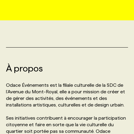
MARKETING ET COMMUNICATION
NOUVEAUX MANDATS
AFFICHEZ UN POSTE / TARIFS
CANDIDAT
BULLETIN RECRUTEMENT
NOS CONFÉRENCES
FORMATIONS
WEB & MÉDIAS SOCIAUX
VOIR LES OFFRES
AFFAIRES DE L'INDUSTRIE
CONSULTER LA CVTHÈQUE
INFOLETTRE PUBLICITÉ
FAQ
NOS FORMATIONS EN LIGNE
CHASSE DE TÊTE
MARKETING DURABLE
PROFIL CANDIDAT
INITIATIVES NUMÉRIQUES
PROFIL ENTREPRISE
ANNONCEZ AVEC NOUS
ANNONCEZ AVEC NOUS
NOS PARCOURS DE FORMATIONS
SERVICE DE CHASSE DE TÊTE
À propos
GEO/SEO
PRIX ET DISTINCTIONS
FAQ
FORMATIONS PERSONNALISÉES
NOS TARIFS
Odace Événements est la filiale culturelle de la SDC de
ÉVÉNEMENTIEL
TENDANCES
ANNONCEZ AVEC NOUS
l’Avenue du Mont-Royal, elle a pour mission de créer et
NOS FORMATEUR‧RICES
NOS EXPERTISES
de gérer des activités, des événements et des
installations artistiques, culturelles et de design urbain.
NOS AUTEUR‧RICES
POURQUOI CHOISIR NOS FORMATIONS
FAQ
Ses initiatives contribuent à encourager la participation
citoyenne et faire en sorte que la vie culturelle du
NOS TARIFS
ANNONCEZ AVEC NOUS
quartier soit portée pas sa communauté. Odace