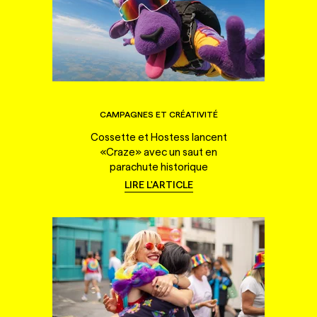
CAMPAGNES ET CRÉATIVITÉ
Cossette et Hostess lancent
«Craze» avec un saut en
parachute historique
LIRE L'ARTICLE