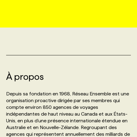
MARKETING ET COMMUNICATION
NOUVEAUX MANDATS
AFFICHEZ UN POSTE / TARIFS
CANDIDAT
BULLETIN RECRUTEMENT
NOS CONFÉRENCES
FORMATIONS
WEB & MÉDIAS SOCIAUX
VOIR LES OFFRES
AFFAIRES DE L'INDUSTRIE
CONSULTER LA CVTHÈQUE
INFOLETTRE PUBLICITÉ
FAQ
NOS FORMATIONS EN LIGNE
CHASSE DE TÊTE
MARKETING DURABLE
PROFIL CANDIDAT
INITIATIVES NUMÉRIQUES
PROFIL ENTREPRISE
ANNONCEZ AVEC NOUS
ANNONCEZ AVEC NOUS
NOS PARCOURS DE FORMATIONS
SERVICE DE CHASSE DE TÊTE
GEO/SEO
À propos
PRIX ET DISTINCTIONS
FAQ
FORMATIONS PERSONNALISÉES
NOS TARIFS
ÉVÉNEMENTIEL
TENDANCES
ANNONCEZ AVEC NOUS
Depuis sa fondation en 1968, Réseau Ensemble est une
NOS FORMATEUR‧RICES
NOS EXPERTISES
organisation proactive dirigée par ses membres qui
compte environ 850 agences de voyages
NOS AUTEUR‧RICES
POURQUOI CHOISIR NOS FORMATIONS
FAQ
indépendantes de haut niveau au Canada et aux États-
Unis, en plus d’une présence internationale étendue en
Australie et en Nouvelle-Zélande. Regroupant des
NOS TARIFS
ANNONCEZ AVEC NOUS
agences qui représentent annuellement des milliards de