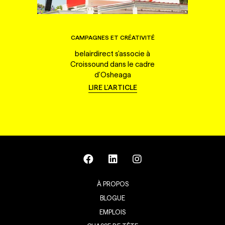
CAMPAGNES ET CRÉATIVITÉ
belairdirect s'associe à
Croissound dans le cadre
d'Osheaga
LIRE L'ARTICLE
À PROPOS
BLOGUE
EMPLOIS