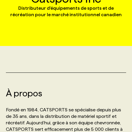
Distributeur d'équipements de sports et de
récréation pour le marché institutionnel canadien
MARKETING ET COMMUNICATION
NOUVEAUX MANDATS
AFFICHEZ UN POSTE / TARIFS
CANDIDAT
BULLETIN RECRUTEMENT
NOS CONFÉRENCES
FORMATIONS
WEB & MÉDIAS SOCIAUX
VOIR LES OFFRES
AFFAIRES DE L'INDUSTRIE
CONSULTER LA CVTHÈQUE
INFOLETTRE PUBLICITÉ
FAQ
NOS FORMATIONS EN LIGNE
CHASSE DE TÊTE
MARKETING DURABLE
PROFIL CANDIDAT
INITIATIVES NUMÉRIQUES
PROFIL ENTREPRISE
ANNONCEZ AVEC NOUS
ANNONCEZ AVEC NOUS
NOS PARCOURS DE FORMATIONS
SERVICE DE CHASSE DE TÊTE
GEO/SEO
PRIX ET DISTINCTIONS
FAQ
FORMATIONS PERSONNALISÉES
NOS TARIFS
ÉVÉNEMENTIEL
TENDANCES
ANNONCEZ AVEC NOUS
NOS FORMATEUR‧RICES
NOS EXPERTISES
À propos
NOS AUTEUR‧RICES
POURQUOI CHOISIR NOS FORMATIONS
FAQ
Fondé en 1984, CATSPORTS se spécialise depuis plus
de 35 ans, dans la distribution de matériel sportif et
récréatif. Aujourd’hui, grâce à son équipe chevronnée,
NOS TARIFS
ANNONCEZ AVEC NOUS
CATSPORTS sert efficacement plus de 5 000 clients à