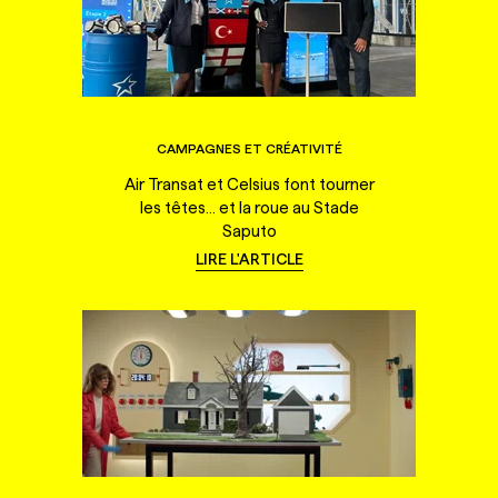
CAMPAGNES ET CRÉATIVITÉ
Air Transat et Celsius font tourner
les têtes... et la roue au Stade
Saputo
LIRE L'ARTICLE