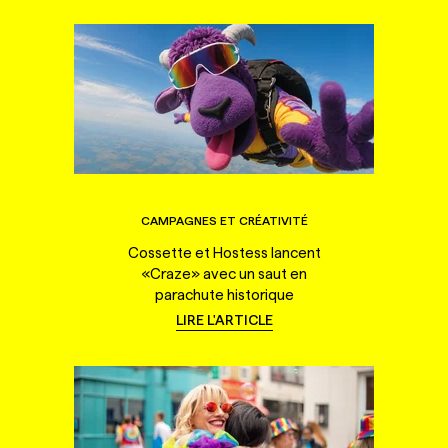
CAMPAGNES ET CRÉATIVITÉ
Cossette et Hostess lancent
«Craze» avec un saut en
parachute historique
LIRE L'ARTICLE