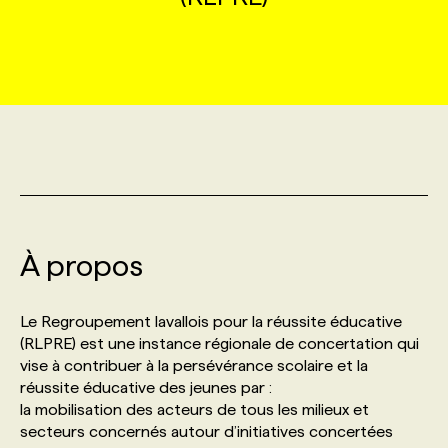
MARKETING ET COMMUNICATION
NOUVEAUX MANDATS
AFFICHEZ UN POSTE / TARIFS
CANDIDAT
BULLETIN RECRUTEMENT
NOS CONFÉRENCES
FORMATIONS
WEB & MÉDIAS SOCIAUX
VOIR LES OFFRES
AFFAIRES DE L'INDUSTRIE
CONSULTER LA CVTHÈQUE
INFOLETTRE PUBLICITÉ
FAQ
NOS FORMATIONS EN LIGNE
CHASSE DE TÊTE
MARKETING DURABLE
PROFIL CANDIDAT
INITIATIVES NUMÉRIQUES
PROFIL ENTREPRISE
ANNONCEZ AVEC NOUS
ANNONCEZ AVEC NOUS
NOS PARCOURS DE FORMATIONS
SERVICE DE CHASSE DE TÊTE
GEO/SEO
PRIX ET DISTINCTIONS
FAQ
FORMATIONS PERSONNALISÉES
NOS TARIFS
À propos
ÉVÉNEMENTIEL
TENDANCES
ANNONCEZ AVEC NOUS
NOS FORMATEUR‧RICES
NOS EXPERTISES
Le Regroupement lavallois pour la réussite éducative
(RLPRE) est une instance régionale de concertation qui
vise à contribuer à la persévérance scolaire et la
NOS AUTEUR‧RICES
POURQUOI CHOISIR NOS FORMATIONS
FAQ
réussite éducative des jeunes par :
la mobilisation des acteurs de tous les milieux et
secteurs concernés autour d’initiatives concertées
NOS TARIFS
ANNONCEZ AVEC NOUS