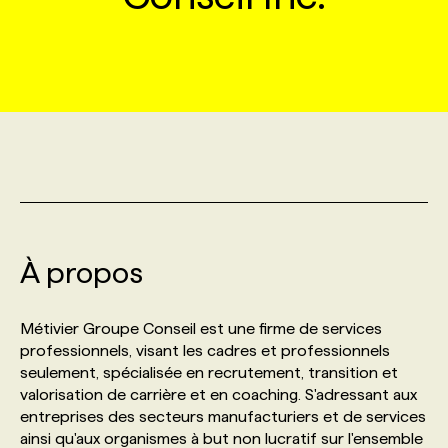
MARKETING ET COMMUNICATION
NOUVEAUX MANDATS
AFFICHEZ UN POSTE / TARIFS
CANDIDAT
BULLETIN RECRUTEMENT
NOS CONFÉRENCES
FORMATIONS
WEB & MÉDIAS SOCIAUX
VOIR LES OFFRES
AFFAIRES DE L'INDUSTRIE
CONSULTER LA CVTHÈQUE
INFOLETTRE PUBLICITÉ
FAQ
NOS FORMATIONS EN LIGNE
CHASSE DE TÊTE
MARKETING DURABLE
PROFIL CANDIDAT
INITIATIVES NUMÉRIQUES
PROFIL ENTREPRISE
ANNONCEZ AVEC NOUS
ANNONCEZ AVEC NOUS
NOS PARCOURS DE FORMATIONS
SERVICE DE CHASSE DE TÊTE
GEO/SEO
PRIX ET DISTINCTIONS
FAQ
FORMATIONS PERSONNALISÉES
NOS TARIFS
À propos
ÉVÉNEMENTIEL
TENDANCES
ANNONCEZ AVEC NOUS
NOS FORMATEUR‧RICES
NOS EXPERTISES
Métivier Groupe Conseil est une firme de services
professionnels, visant les cadres et professionnels
NOS AUTEUR‧RICES
POURQUOI CHOISIR NOS FORMATIONS
FAQ
seulement, spécialisée en recrutement, transition et
valorisation de carrière et en coaching. S'adressant aux
entreprises des secteurs manufacturiers et de services
NOS TARIFS
ANNONCEZ AVEC NOUS
ainsi qu'aux organismes à but non lucratif sur l'ensemble