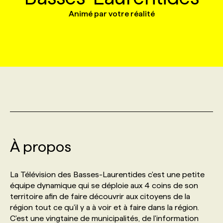
Animé par votre réalité
MARKETING ET COMMUNICATION
NOUVEAUX MANDATS
AFFICHEZ UN POSTE / TARIFS
CANDIDAT
BULLETIN RECRUTEMENT
NOS CONFÉRENCES
FORMATIONS
WEB & MÉDIAS SOCIAUX
VOIR LES OFFRES
AFFAIRES DE L'INDUSTRIE
CONSULTER LA CVTHÈQUE
INFOLETTRE PUBLICITÉ
FAQ
NOS FORMATIONS EN LIGNE
CHASSE DE TÊTE
MARKETING DURABLE
PROFIL CANDIDAT
INITIATIVES NUMÉRIQUES
PROFIL ENTREPRISE
ANNONCEZ AVEC NOUS
ANNONCEZ AVEC NOUS
NOS PARCOURS DE FORMATIONS
SERVICE DE CHASSE DE TÊTE
GEO/SEO
PRIX ET DISTINCTIONS
FAQ
FORMATIONS PERSONNALISÉES
NOS TARIFS
À propos
ÉVÉNEMENTIEL
TENDANCES
ANNONCEZ AVEC NOUS
NOS FORMATEUR‧RICES
NOS EXPERTISES
La Télévision des Basses-Laurentides c'est une petite
NOS AUTEUR‧RICES
POURQUOI CHOISIR NOS FORMATIONS
FAQ
équipe dynamique qui se déploie aux 4 coins de son
territoire afin de faire découvrir aux citoyens de la
région tout ce qu'il y a à voir et à faire dans la région.
NOS TARIFS
ANNONCEZ AVEC NOUS
C'est une vingtaine de municipalités, de l'information