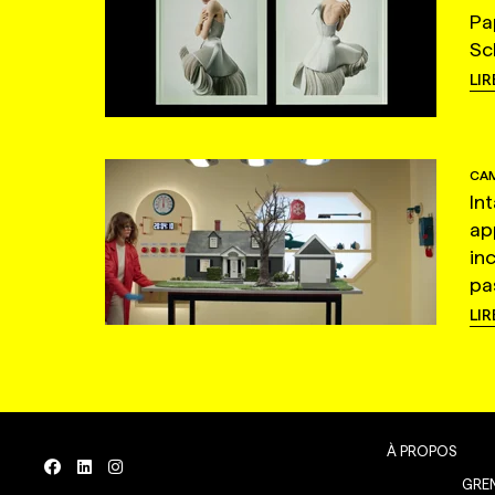
Pa
Sc
LIR
CAM
In
ap
in
pas
LIR
À PROPOS
GREN