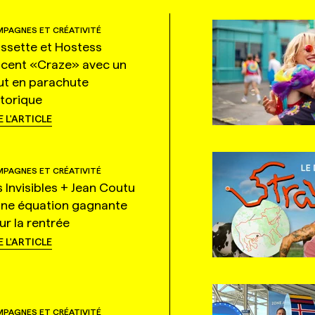
PAGNES ET CRÉATIVITÉ
ssette et Hostess
ncent «Craze» avec un
ut en parachute
storique
E L'ARTICLE
PAGNES ET CRÉATIVITÉ
s Invisibles + Jean Coutu
une équation gagnante
ur la rentrée
E L'ARTICLE
PAGNES ET CRÉATIVITÉ