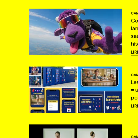
CAM
Co
la
sa
hi
LIR
CAM
Le
= 
po
LIR
CAM