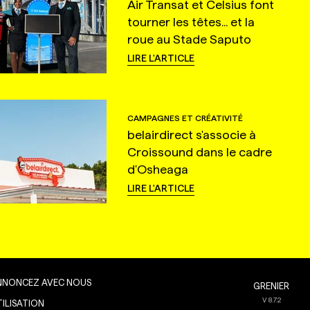
Air Transat et Celsius font
tourner les têtes... et la
roue au Stade Saputo
LIRE L'ARTICLE
CAMPAGNES ET CRÉATIVITÉ
belairdirect s'associe à
Croissound dans le cadre
d'Osheaga
LIRE L'ARTICLE
NNONCEZ AVEC NOUS
GRENIER
V
8.7.2
TILISATION