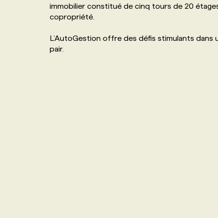
immobilier constitué de cinq tours de 20 étage
NOS TARIFS
ANNONCEZ AVEC NOUS
copropriété.
L’AutoGestion offre des défis stimulants dans 
PROGRAMMES DE SUBVENTIONS
pair.
FAQ
ANNONCEZ AVEC NOUS