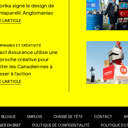
prika signe le design de
hiaparelli: Anglomaniac
E L'ARTICLE
PAGNES ET CRÉATIVITÉ
tact Assurance utilise une
proche créative pour
citer les Canadien·nes à
ser à l'action
E L'ARTICLE
BLOGUE
EMPLOIS
CHASSE DE TÊTE
CONTACT
A
IER EN BREF
POLITIQUE DE CONFIDENTIALITÉ
POLITIQUE D’U