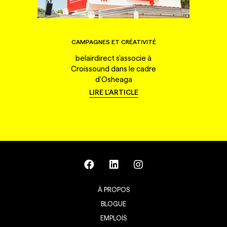
CAMPAGNES ET CRÉATIVITÉ
belairdirect s'associe à
Croissound dans le cadre
d'Osheaga
LIRE L'ARTICLE
À PROPOS
BLOGUE
EMPLOIS