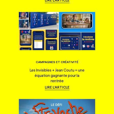
LIRE L'ARTICLE
CAMPAGNES ET CRÉATIVITÉ
Les Invisibles + Jean Coutu = une
équation gagnante pour la
rentrée
LIRE L'ARTICLE