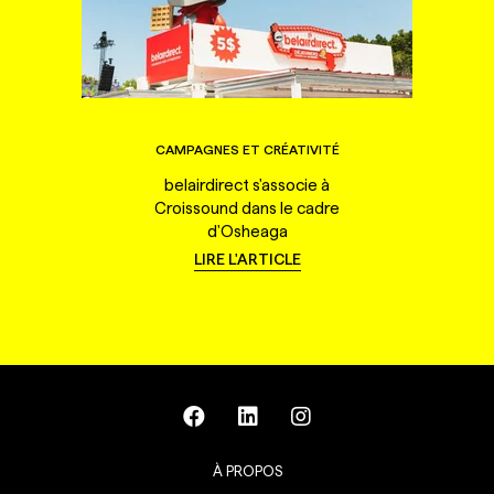
CAMPAGNES ET CRÉATIVITÉ
belairdirect s'associe à
Croissound dans le cadre
d'Osheaga
LIRE L'ARTICLE
À PROPOS