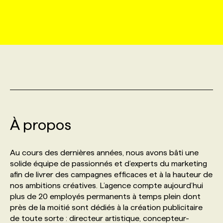
MARKETING ET COMMUNICATION
NOUVEAUX MANDATS
AFFICHEZ UN POSTE / TARIFS
CANDIDAT
BULLETIN RECRUTEMENT
NOS CONFÉRENCES
FORMATIONS
WEB & MÉDIAS SOCIAUX
VOIR LES OFFRES
AFFAIRES DE L'INDUSTRIE
CONSULTER LA CVTHÈQUE
INFOLETTRE PUBLICITÉ
FAQ
NOS FORMATIONS EN LIGNE
CHASSE DE TÊTE
MARKETING DURABLE
PROFIL CANDIDAT
INITIATIVES NUMÉRIQUES
PROFIL ENTREPRISE
ANNONCEZ AVEC NOUS
ANNONCEZ AVEC NOUS
NOS PARCOURS DE FORMATIONS
SERVICE DE CHASSE DE TÊTE
GEO/SEO
À propos
PRIX ET DISTINCTIONS
FAQ
FORMATIONS PERSONNALISÉES
NOS TARIFS
ÉVÉNEMENTIEL
TENDANCES
ANNONCEZ AVEC NOUS
Au cours des dernières années, nous avons bâti une
NOS FORMATEUR‧RICES
NOS EXPERTISES
solide équipe de passionnés et d’experts du marketing
afin de livrer des campagnes efficaces et à la hauteur de
NOS AUTEUR‧RICES
POURQUOI CHOISIR NOS FORMATIONS
FAQ
nos ambitions créatives. L’agence compte aujourd’hui
plus de 20 employés permanents à temps plein dont
près de la moitié sont dédiés à la création publicitaire
NOS TARIFS
ANNONCEZ AVEC NOUS
de toute sorte : directeur artistique, concepteur-