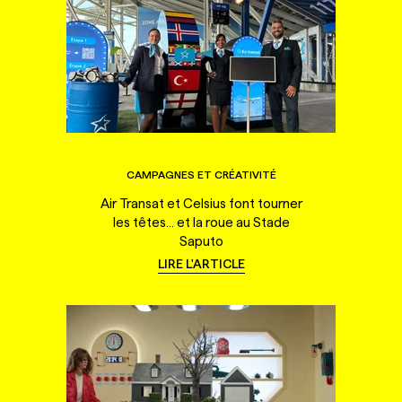
CAMPAGNES ET CRÉATIVITÉ
Air Transat et Celsius font tourner
les têtes... et la roue au Stade
Saputo
LIRE L'ARTICLE