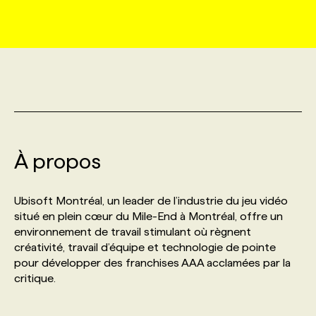
MARKETING ET COMMUNICATION
NOUVEAUX MANDATS
AFFICHEZ UN POSTE / TARIFS
CANDIDAT
BULLETIN RECRUTEMENT
NOS CONFÉRENCES
FORMATIONS
WEB & MÉDIAS SOCIAUX
VOIR LES OFFRES
AFFAIRES DE L'INDUSTRIE
CONSULTER LA CVTHÈQUE
INFOLETTRE PUBLICITÉ
FAQ
NOS FORMATIONS EN LIGNE
CHASSE DE TÊTE
MARKETING DURABLE
PROFIL CANDIDAT
INITIATIVES NUMÉRIQUES
PROFIL ENTREPRISE
ANNONCEZ AVEC NOUS
ANNONCEZ AVEC NOUS
NOS PARCOURS DE FORMATIONS
SERVICE DE CHASSE DE TÊTE
À propos
GEO/SEO
PRIX ET DISTINCTIONS
FAQ
FORMATIONS PERSONNALISÉES
NOS TARIFS
Ubisoft Montréal, un leader de l’industrie du jeu vidéo
ÉVÉNEMENTIEL
TENDANCES
ANNONCEZ AVEC NOUS
situé en plein cœur du Mile-End à Montréal, offre un
NOS FORMATEUR‧RICES
NOS EXPERTISES
environnement de travail stimulant où règnent
créativité, travail d’équipe et technologie de pointe
NOS AUTEUR‧RICES
POURQUOI CHOISIR NOS FORMATIONS
FAQ
pour développer des franchises AAA acclamées par la
critique.
NOS TARIFS
ANNONCEZ AVEC NOUS