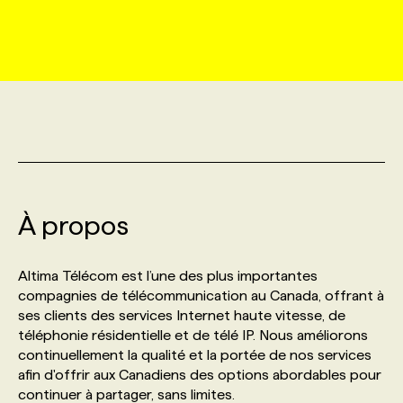
MARKETING ET COMMUNICATION
NOUVEAUX MANDATS
AFFICHEZ UN POSTE / TARIFS
CANDIDAT
BULLETIN RECRUTEMENT
NOS CONFÉRENCES
FORMATIONS
WEB & MÉDIAS SOCIAUX
VOIR LES OFFRES
AFFAIRES DE L'INDUSTRIE
CONSULTER LA CVTHÈQUE
INFOLETTRE PUBLICITÉ
FAQ
NOS FORMATIONS EN LIGNE
CHASSE DE TÊTE
MARKETING DURABLE
PROFIL CANDIDAT
INITIATIVES NUMÉRIQUES
PROFIL ENTREPRISE
ANNONCEZ AVEC NOUS
ANNONCEZ AVEC NOUS
NOS PARCOURS DE FORMATIONS
SERVICE DE CHASSE DE TÊTE
GEO/SEO
À propos
PRIX ET DISTINCTIONS
FAQ
FORMATIONS PERSONNALISÉES
NOS TARIFS
ÉVÉNEMENTIEL
TENDANCES
ANNONCEZ AVEC NOUS
Altima Télécom est l’une des plus importantes
NOS FORMATEUR‧RICES
NOS EXPERTISES
compagnies de télécommunication au Canada, offrant à
ses clients des services Internet haute vitesse, de
NOS AUTEUR‧RICES
POURQUOI CHOISIR NOS FORMATIONS
FAQ
téléphonie résidentielle et de télé IP. Nous améliorons
continuellement la qualité et la portée de nos services
afin d'offrir aux Canadiens des options abordables pour
NOS TARIFS
ANNONCEZ AVEC NOUS
continuer à partager, sans limites.