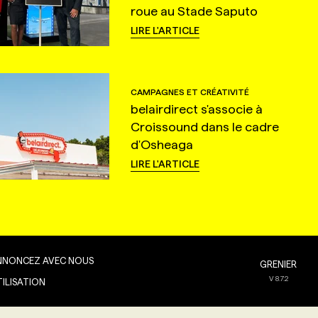
roue au Stade Saputo
LIRE L'ARTICLE
CAMPAGNES ET CRÉATIVITÉ
belairdirect s'associe à
Croissound dans le cadre
d'Osheaga
LIRE L'ARTICLE
NNONCEZ AVEC NOUS
GRENIER
V
8.7.2
TILISATION