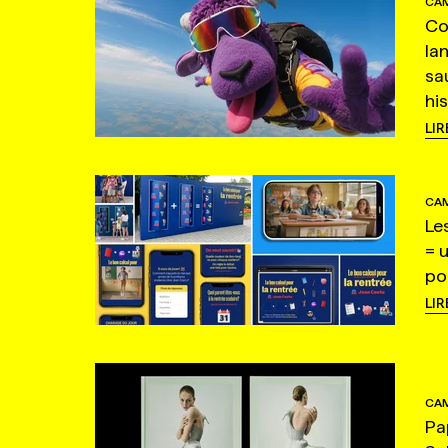
CAM
Co
la
sa
hi
LIR
CAM
Le
= 
po
LIR
CAM
Pa