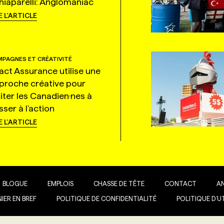
hiaparelli: Anglomaniac
E L'ARTICLE
PAGNES ET CRÉATIVITÉ
tact Assurance utilise une
proche créative pour
citer les Canadien·nes à
ser à l'action
E L'ARTICLE
BLOGUE
EMPLOIS
CHASSE DE TÊTE
CONTACT
A
IER EN BREF
POLITIQUE DE CONFIDENTIALITÉ
POLITIQUE D’U