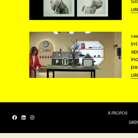
Sc
LIR
CAM
In
ap
in
pas
LIR
À PROPOS
GREN