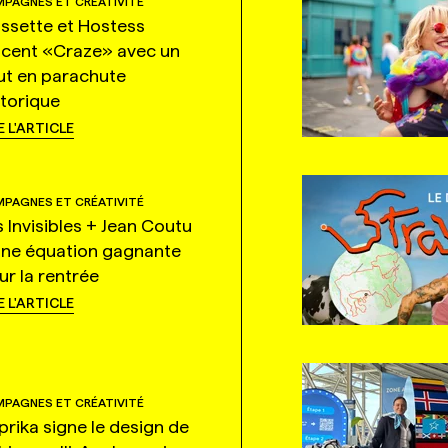
PAGNES ET CRÉATIVITÉ
ssette et Hostess
ncent «Craze» avec un
ut en parachute
storique
E L'ARTICLE
PAGNES ET CRÉATIVITÉ
s Invisibles + Jean Coutu
une équation gagnante
ur la rentrée
E L'ARTICLE
PAGNES ET CRÉATIVITÉ
prika signe le design de