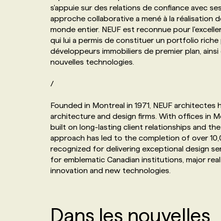
s'appuie sur des relations de confiance avec se
NOS TARIFS
ANNONCEZ AVEC NOUS
approche collaborative a mené à la réalisation
monde entier. NEUF est reconnue pour l'excelle
qui lui a permis de constituer un portfolio ric
PROGRAMMES DE SUBVENTIONS
développeurs immobiliers de premier plan, ainsi
nouvelles technologies.
FAQ
/
ANNONCEZ AVEC NOUS
Founded in Montreal in 1971, NEUF architectes 
architecture and design firms. With offices in 
built on long-lasting client relationships and
approach has led to the completion of over 10,
recognized for delivering exceptional design ser
for emblematic Canadian institutions, major real
innovation and new technologies.
Dans les nouvelles