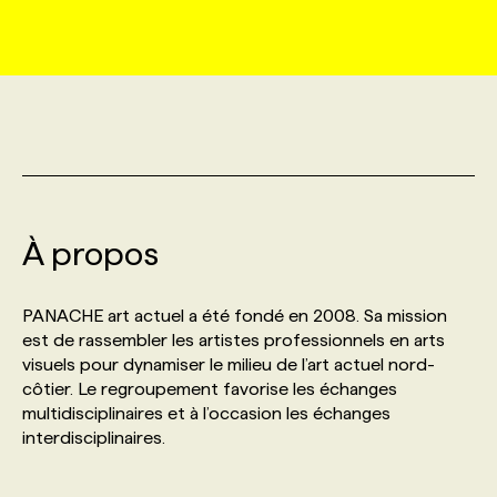
MARKETING ET COMMUNICATION
NOUVEAUX MANDATS
AFFICHEZ UN POSTE / TARIFS
CANDIDAT
BULLETIN RECRUTEMENT
NOS CONFÉRENCES
FORMATIONS
WEB & MÉDIAS SOCIAUX
VOIR LES OFFRES
AFFAIRES DE L'INDUSTRIE
CONSULTER LA CVTHÈQUE
INFOLETTRE PUBLICITÉ
FAQ
NOS FORMATIONS EN LIGNE
CHASSE DE TÊTE
MARKETING DURABLE
PROFIL CANDIDAT
INITIATIVES NUMÉRIQUES
PROFIL ENTREPRISE
ANNONCEZ AVEC NOUS
ANNONCEZ AVEC NOUS
NOS PARCOURS DE FORMATIONS
SERVICE DE CHASSE DE TÊTE
À propos
GEO/SEO
PRIX ET DISTINCTIONS
FAQ
FORMATIONS PERSONNALISÉES
NOS TARIFS
PANACHE art actuel a été fondé en 2008. Sa mission
ÉVÉNEMENTIEL
TENDANCES
ANNONCEZ AVEC NOUS
est de rassembler les artistes professionnels en arts
NOS FORMATEUR‧RICES
NOS EXPERTISES
visuels pour dynamiser le milieu de l’art actuel nord-
côtier. Le regroupement favorise les échanges
NOS AUTEUR‧RICES
POURQUOI CHOISIR NOS FORMATIONS
FAQ
multidisciplinaires et à l’occasion les échanges
interdisciplinaires.
NOS TARIFS
ANNONCEZ AVEC NOUS