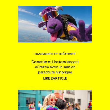
CAMPAGNES ET CRÉATIVITÉ
Cossette et Hostess lancent
«Craze» avec un saut en
parachute historique
LIRE L'ARTICLE