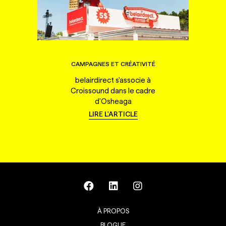
CAMPAGNES ET CRÉATIVITÉ
belairdirect s'associe à
Croissound dans le cadre
d'Osheaga
LIRE L'ARTICLE
À PROPOS
BLOGUE