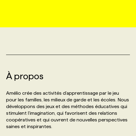
MARKETING ET COMMUNICATION
NOUVEAUX MANDATS
AFFICHEZ UN POSTE / TARIFS
CANDIDAT
BULLETIN RECRUTEMENT
NOS CONFÉRENCES
FORMATIONS
WEB & MÉDIAS SOCIAUX
VOIR LES OFFRES
AFFAIRES DE L'INDUSTRIE
CONSULTER LA CVTHÈQUE
INFOLETTRE PUBLICITÉ
FAQ
NOS FORMATIONS EN LIGNE
CHASSE DE TÊTE
MARKETING DURABLE
PROFIL CANDIDAT
INITIATIVES NUMÉRIQUES
PROFIL ENTREPRISE
ANNONCEZ AVEC NOUS
ANNONCEZ AVEC NOUS
NOS PARCOURS DE FORMATIONS
SERVICE DE CHASSE DE TÊTE
GEO/SEO
À propos
PRIX ET DISTINCTIONS
FAQ
FORMATIONS PERSONNALISÉES
NOS TARIFS
ÉVÉNEMENTIEL
TENDANCES
ANNONCEZ AVEC NOUS
Amélio crée des activités d’apprentissage par le jeu
NOS FORMATEUR‧RICES
NOS EXPERTISES
pour les familles, les milieux de garde et les écoles. Nous
développons des jeux et des méthodes éducatives qui
NOS AUTEUR‧RICES
POURQUOI CHOISIR NOS FORMATIONS
FAQ
stimulent l'imagination, qui favorisent des relations
coopératives et qui ouvrent de nouvelles perspectives
saines et inspirantes.
NOS TARIFS
ANNONCEZ AVEC NOUS