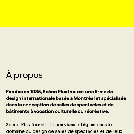
MARKETING ET COMMUNICATION
NOUVEAUX MANDATS
AFFICHEZ UN POSTE / TARIFS
CANDIDAT
BULLETIN RECRUTEMENT
NOS CONFÉRENCES
FORMATIONS
WEB & MÉDIAS SOCIAUX
VOIR LES OFFRES
AFFAIRES DE L'INDUSTRIE
CONSULTER LA CVTHÈQUE
INFOLETTRE PUBLICITÉ
FAQ
NOS FORMATIONS EN LIGNE
CHASSE DE TÊTE
MARKETING DURABLE
PROFIL CANDIDAT
INITIATIVES NUMÉRIQUES
PROFIL ENTREPRISE
ANNONCEZ AVEC NOUS
ANNONCEZ AVEC NOUS
NOS PARCOURS DE FORMATIONS
SERVICE DE CHASSE DE TÊTE
GEO/SEO
À propos
PRIX ET DISTINCTIONS
FAQ
FORMATIONS PERSONNALISÉES
NOS TARIFS
ÉVÉNEMENTIEL
TENDANCES
ANNONCEZ AVEC NOUS
Fondée en 1985, Scéno Plus Inc. est une firme de
NOS FORMATEUR‧RICES
NOS EXPERTISES
design internationale basée à Montréal et spécialisée
dans la conception de salles de spectacles et de
NOS AUTEUR‧RICES
POURQUOI CHOISIR NOS FORMATIONS
FAQ
bâtiments à vocation culturelle ou récréative.
Scéno Plus fournit des
services intégrés
dans le
NOS TARIFS
ANNONCEZ AVEC NOUS
domaine du design de salles de spectacles et de lieux