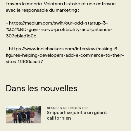
travers le monde. Voici son histoire et une entrevue
avec le responsable du marketing :
PROGRAMMES DE SUBVENTIONS
- https://medium.com/swlh/our-odd-startup-3-
%C2%BD-guys-no-vc-profitability-and-patience-
FAQ
307eb1ad1b0b
- https://www.indiehackers.com/interview/making-6-
ANNONCEZ AVEC NOUS
figures-helping-developers-add-e-commerce-to-their-
sites-1f900acad7
Dans les nouvelles
AFFAIRES DE L'INDUSTRIE
Snipcart se joint à un géant
californien