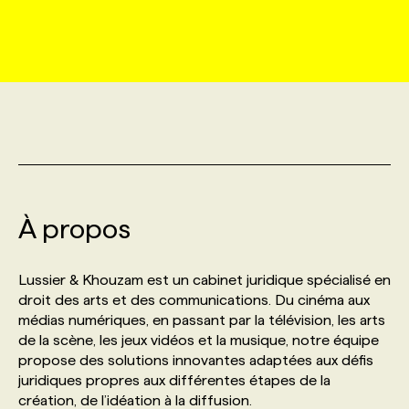
MARKETING ET COMMUNICATION
NOUVEAUX MANDATS
AFFICHEZ UN POSTE / TARIFS
CANDIDAT
BULLETIN RECRUTEMENT
NOS CONFÉRENCES
FORMATIONS
WEB & MÉDIAS SOCIAUX
VOIR LES OFFRES
AFFAIRES DE L'INDUSTRIE
CONSULTER LA CVTHÈQUE
INFOLETTRE PUBLICITÉ
FAQ
NOS FORMATIONS EN LIGNE
CHASSE DE TÊTE
MARKETING DURABLE
PROFIL CANDIDAT
INITIATIVES NUMÉRIQUES
PROFIL ENTREPRISE
ANNONCEZ AVEC NOUS
ANNONCEZ AVEC NOUS
NOS PARCOURS DE FORMATIONS
SERVICE DE CHASSE DE TÊTE
GEO/SEO
À propos
PRIX ET DISTINCTIONS
FAQ
FORMATIONS PERSONNALISÉES
NOS TARIFS
ÉVÉNEMENTIEL
TENDANCES
ANNONCEZ AVEC NOUS
Lussier & Khouzam est un cabinet juridique spécialisé en
NOS FORMATEUR‧RICES
NOS EXPERTISES
droit des arts et des communications. Du cinéma aux
médias numériques, en passant par la télévision, les arts
NOS AUTEUR‧RICES
POURQUOI CHOISIR NOS FORMATIONS
FAQ
de la scène, les jeux vidéos et la musique, notre équipe
propose des solutions innovantes adaptées aux défis
juridiques propres aux différentes étapes de la
NOS TARIFS
ANNONCEZ AVEC NOUS
création, de l’idéation à la diffusion.