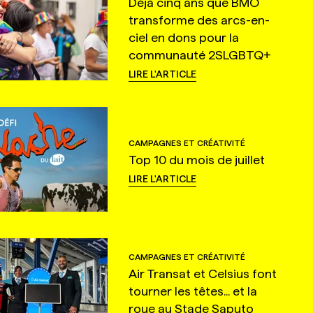
Déjà cinq ans que BMO
transforme des arcs-en-
ciel en dons pour la
communauté 2SLGBTQ+
LIRE L'ARTICLE
CAMPAGNES ET CRÉATIVITÉ
Top 10 du mois de juillet
LIRE L'ARTICLE
CAMPAGNES ET CRÉATIVITÉ
Air Transat et Celsius font
tourner les têtes... et la
roue au Stade Saputo