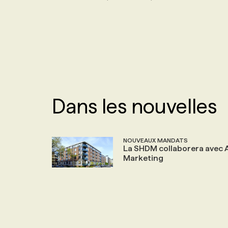
NOS TARIFS
ANNONCEZ AVEC NOUS
PROGRAMMES DE SUBVENTIONS
FAQ
Dans les nouvelles
ANNONCEZ AVEC NOUS
NOUVEAUX MANDATS
La SHDM collaborera avec
Marketing