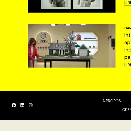
LIR
CAM
In
ap
in
pas
LIR
À PROPOS
GREN