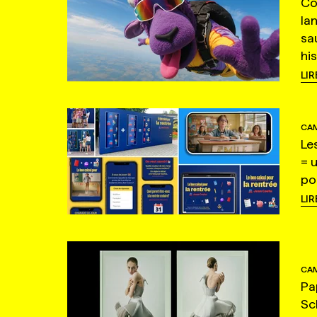
Co
la
sa
hi
LIR
CAM
Le
= 
po
LIR
CAM
Pa
Sc