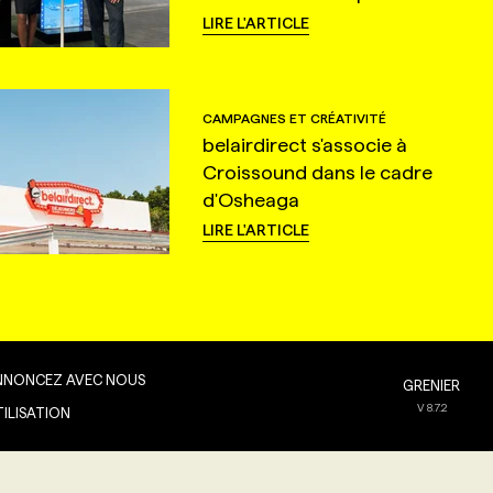
LIRE L'ARTICLE
CAMPAGNES ET CRÉATIVITÉ
belairdirect s'associe à
Croissound dans le cadre
d'Osheaga
LIRE L'ARTICLE
NNONCEZ AVEC NOUS
GRENIER
V
8.7.2
TILISATION