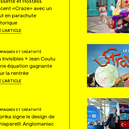
ssette et Hostess
ncent «Craze» avec un
ut en parachute
storique
E L'ARTICLE
PAGNES ET CRÉATIVITÉ
s Invisibles + Jean Coutu
une équation gagnante
ur la rentrée
E L'ARTICLE
PAGNES ET CRÉATIVITÉ
prika signe le design de
hiaparelli: Anglomaniac