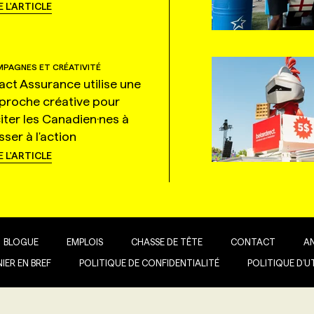
E L'ARTICLE
PAGNES ET CRÉATIVITÉ
tact Assurance utilise une
proche créative pour
citer les Canadien·nes à
ser à l'action
E L'ARTICLE
BLOGUE
EMPLOIS
CHASSE DE TÊTE
CONTACT
A
IER EN BREF
POLITIQUE DE CONFIDENTIALITÉ
POLITIQUE D’U