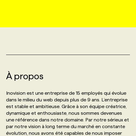
MARKETING ET COMMUNICATION
NOUVEAUX MANDATS
AFFICHEZ UN POSTE / TARIFS
CANDIDAT
BULLETIN RECRUTEMENT
NOS CONFÉRENCES
FORMATIONS
WEB & MÉDIAS SOCIAUX
VOIR LES OFFRES
AFFAIRES DE L'INDUSTRIE
CONSULTER LA CVTHÈQUE
INFOLETTRE PUBLICITÉ
FAQ
NOS FORMATIONS EN LIGNE
CHASSE DE TÊTE
MARKETING DURABLE
PROFIL CANDIDAT
INITIATIVES NUMÉRIQUES
PROFIL ENTREPRISE
ANNONCEZ AVEC NOUS
ANNONCEZ AVEC NOUS
NOS PARCOURS DE FORMATIONS
SERVICE DE CHASSE DE TÊTE
GEO/SEO
À propos
PRIX ET DISTINCTIONS
FAQ
FORMATIONS PERSONNALISÉES
NOS TARIFS
ÉVÉNEMENTIEL
TENDANCES
ANNONCEZ AVEC NOUS
Inovision est une entreprise de 15 employés qui évolue
NOS FORMATEUR‧RICES
NOS EXPERTISES
dans le milieu du web depuis plus de 9 ans. L’entreprise
est stable et ambitieuse. Grâce à son équipe créatrice,
NOS AUTEUR‧RICES
POURQUOI CHOISIR NOS FORMATIONS
FAQ
dynamique et enthousiaste, nous sommes devenues
une référence dans notre domaine. Par notre sérieux et
par notre vision à long terme du marché en constante
NOS TARIFS
ANNONCEZ AVEC NOUS
évolution, nous avons été capables de nous imposer