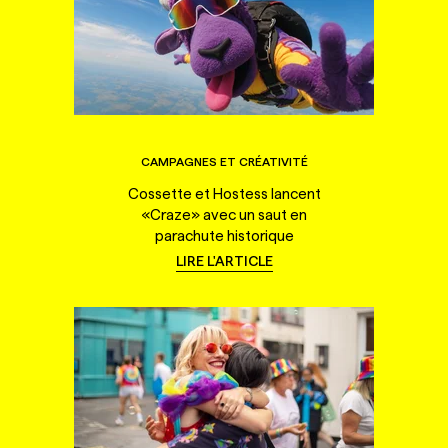
CAMPAGNES ET CRÉATIVITÉ
Cossette et Hostess lancent
«Craze» avec un saut en
parachute historique
LIRE L'ARTICLE