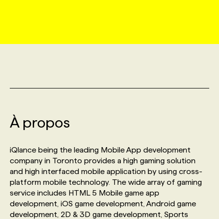
MARKETING ET COMMUNICATION
NOUVEAUX MANDATS
AFFICHEZ UN POSTE / TARIFS
CANDIDAT
BULLETIN RECRUTEMENT
NOS CONFÉRENCES
FORMATIONS
WEB & MÉDIAS SOCIAUX
VOIR LES OFFRES
AFFAIRES DE L'INDUSTRIE
CONSULTER LA CVTHÈQUE
INFOLETTRE PUBLICITÉ
FAQ
NOS FORMATIONS EN LIGNE
CHASSE DE TÊTE
MARKETING DURABLE
PROFIL CANDIDAT
INITIATIVES NUMÉRIQUES
PROFIL ENTREPRISE
ANNONCEZ AVEC NOUS
ANNONCEZ AVEC NOUS
NOS PARCOURS DE FORMATIONS
SERVICE DE CHASSE DE TÊTE
GEO/SEO
À propos
PRIX ET DISTINCTIONS
FAQ
FORMATIONS PERSONNALISÉES
NOS TARIFS
ÉVÉNEMENTIEL
TENDANCES
ANNONCEZ AVEC NOUS
iQlance being the leading Mobile App development
NOS FORMATEUR‧RICES
NOS EXPERTISES
company in Toronto provides a high gaming solution
and high interfaced mobile application by using cross-
NOS AUTEUR‧RICES
POURQUOI CHOISIR NOS FORMATIONS
FAQ
platform mobile technology. The wide array of gaming
service includes HTML 5 Mobile game app
development, iOS game development, Android game
NOS TARIFS
ANNONCEZ AVEC NOUS
development, 2D & 3D game development, Sports