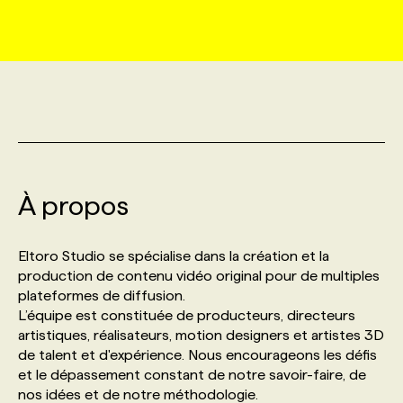
MARKETING ET COMMUNICATION
NOUVEAUX MANDATS
AFFICHEZ UN POSTE / TARIFS
CANDIDAT
BULLETIN RECRUTEMENT
NOS CONFÉRENCES
FORMATIONS
WEB & MÉDIAS SOCIAUX
VOIR LES OFFRES
AFFAIRES DE L'INDUSTRIE
CONSULTER LA CVTHÈQUE
INFOLETTRE PUBLICITÉ
FAQ
NOS FORMATIONS EN LIGNE
CHASSE DE TÊTE
MARKETING DURABLE
PROFIL CANDIDAT
INITIATIVES NUMÉRIQUES
PROFIL ENTREPRISE
ANNONCEZ AVEC NOUS
ANNONCEZ AVEC NOUS
NOS PARCOURS DE FORMATIONS
SERVICE DE CHASSE DE TÊTE
À propos
GEO/SEO
PRIX ET DISTINCTIONS
FAQ
FORMATIONS PERSONNALISÉES
NOS TARIFS
Eltoro Studio se spécialise dans la création et la
ÉVÉNEMENTIEL
TENDANCES
ANNONCEZ AVEC NOUS
production de contenu vidéo original pour de multiples
NOS FORMATEUR‧RICES
NOS EXPERTISES
plateformes de diffusion.
L’équipe est constituée de producteurs, directeurs
NOS AUTEUR‧RICES
POURQUOI CHOISIR NOS FORMATIONS
FAQ
artistiques, réalisateurs, motion designers et artistes 3D
de talent et d'expérience. Nous encourageons les défis
et le dépassement constant de notre savoir-faire, de
NOS TARIFS
ANNONCEZ AVEC NOUS
nos idées et de notre méthodologie.