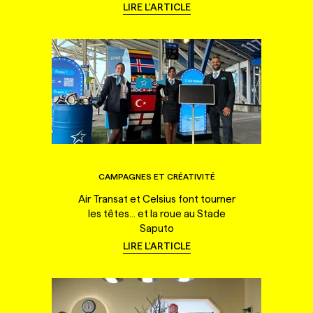
LIRE L'ARTICLE
CAMPAGNES ET CRÉATIVITÉ
Air Transat et Celsius font tourner
les têtes... et la roue au Stade
Saputo
LIRE L'ARTICLE