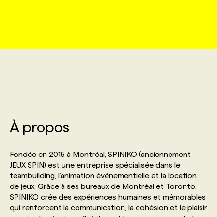
MARKETING ET COMMUNICATION
NOUVEAUX MANDATS
AFFICHEZ UN POSTE / TARIFS
CANDIDAT
BULLETIN RECRUTEMENT
NOS CONFÉRENCES
FORMATIONS
WEB & MÉDIAS SOCIAUX
VOIR LES OFFRES
AFFAIRES DE L'INDUSTRIE
CONSULTER LA CVTHÈQUE
INFOLETTRE PUBLICITÉ
FAQ
NOS FORMATIONS EN LIGNE
CHASSE DE TÊTE
MARKETING DURABLE
PROFIL CANDIDAT
INITIATIVES NUMÉRIQUES
PROFIL ENTREPRISE
ANNONCEZ AVEC NOUS
ANNONCEZ AVEC NOUS
NOS PARCOURS DE FORMATIONS
SERVICE DE CHASSE DE TÊTE
GEO/SEO
PRIX ET DISTINCTIONS
FAQ
FORMATIONS PERSONNALISÉES
NOS TARIFS
À propos
ÉVÉNEMENTIEL
TENDANCES
ANNONCEZ AVEC NOUS
NOS FORMATEUR‧RICES
NOS EXPERTISES
Fondée en 2015 à Montréal, SPINIKO (anciennement
JEUX SPIN) est une entreprise spécialisée dans le
teambuilding, l’animation événementielle et la location
NOS AUTEUR‧RICES
POURQUOI CHOISIR NOS FORMATIONS
FAQ
de jeux. Grâce à ses bureaux de Montréal et Toronto,
SPINIKO crée des expériences humaines et mémorables
qui renforcent la communication, la cohésion et le plaisir
NOS TARIFS
ANNONCEZ AVEC NOUS