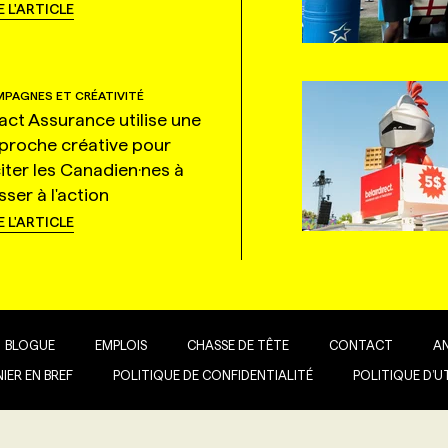
E L'ARTICLE
PAGNES ET CRÉATIVITÉ
tact Assurance utilise une
proche créative pour
citer les Canadien·nes à
ser à l'action
E L'ARTICLE
BLOGUE
EMPLOIS
CHASSE DE TÊTE
CONTACT
A
IER EN BREF
POLITIQUE DE CONFIDENTIALITÉ
POLITIQUE D’U