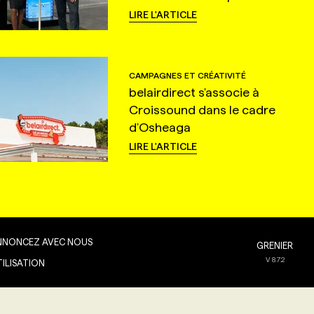
LIRE L'ARTICLE
CAMPAGNES ET CRÉATIVITÉ
belairdirect s'associe à
Croissound dans le cadre
d'Osheaga
LIRE L'ARTICLE
NNONCEZ AVEC NOUS
GRENIER
V
8.7.2
TILISATION