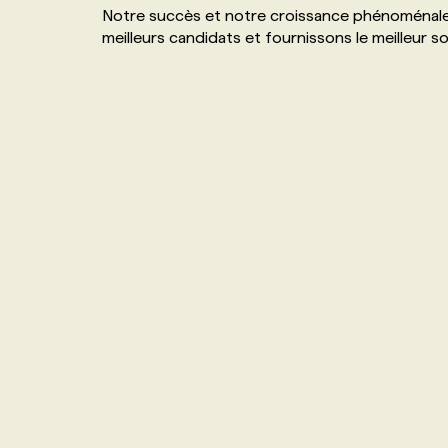
Notre succès et notre croissance phénoménale 
NOS TARIFS
ANNONCEZ AVEC NOUS
meilleurs candidats et fournissons le meilleur s
PROGRAMMES DE SUBVENTIONS
FAQ
ANNONCEZ AVEC NOUS