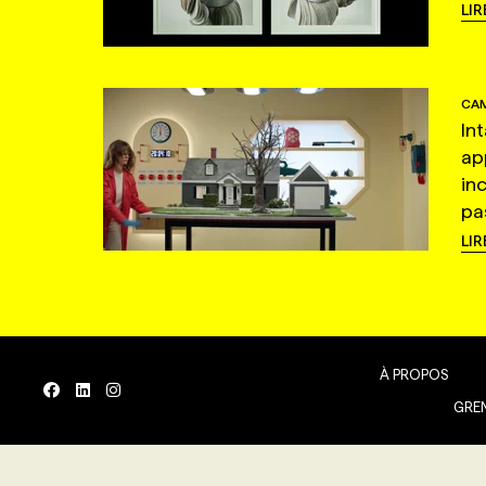
LIR
CAM
In
ap
in
pas
LIR
À PROPOS
GREN