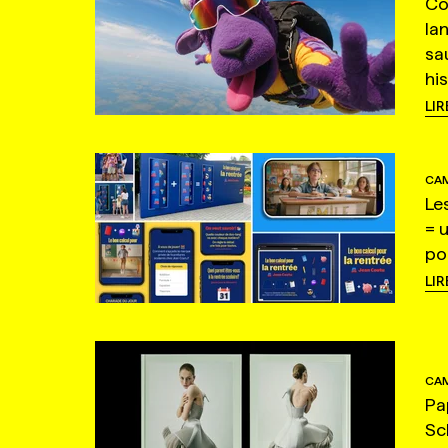
Co
la
sa
hi
LIR
CAM
Le
= 
po
LIR
CAM
Pa
Sc