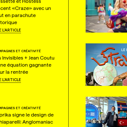
ssette et Hostess
ncent «Craze» avec un
ut en parachute
storique
E L'ARTICLE
PAGNES ET CRÉATIVITÉ
s Invisibles + Jean Coutu
une équation gagnante
ur la rentrée
E L'ARTICLE
PAGNES ET CRÉATIVITÉ
prika signe le design de
hiaparelli: Anglomaniac