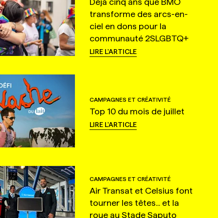
Déjà cinq ans que BMO
transforme des arcs-en-
ciel en dons pour la
communauté 2SLGBTQ+
LIRE L'ARTICLE
CAMPAGNES ET CRÉATIVITÉ
Top 10 du mois de juillet
LIRE L'ARTICLE
CAMPAGNES ET CRÉATIVITÉ
Air Transat et Celsius font
tourner les têtes... et la
roue au Stade Saputo