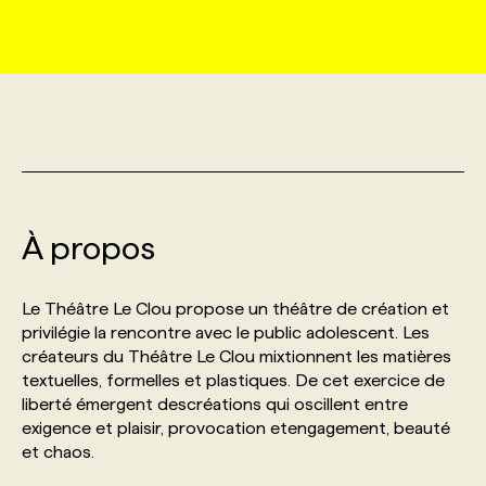
MARKETING ET COMMUNICATION
NOUVEAUX MANDATS
AFFICHEZ UN POSTE / TARIFS
CANDIDAT
BULLETIN RECRUTEMENT
NOS CONFÉRENCES
FORMATIONS
WEB & MÉDIAS SOCIAUX
VOIR LES OFFRES
AFFAIRES DE L'INDUSTRIE
CONSULTER LA CVTHÈQUE
INFOLETTRE PUBLICITÉ
FAQ
NOS FORMATIONS EN LIGNE
CHASSE DE TÊTE
MARKETING DURABLE
PROFIL CANDIDAT
INITIATIVES NUMÉRIQUES
PROFIL ENTREPRISE
ANNONCEZ AVEC NOUS
ANNONCEZ AVEC NOUS
NOS PARCOURS DE FORMATIONS
SERVICE DE CHASSE DE TÊTE
À propos
GEO/SEO
PRIX ET DISTINCTIONS
FAQ
FORMATIONS PERSONNALISÉES
NOS TARIFS
Le Théâtre Le Clou propose un théâtre de création et
ÉVÉNEMENTIEL
TENDANCES
ANNONCEZ AVEC NOUS
privilégie la rencontre avec le public adolescent. Les
NOS FORMATEUR‧RICES
NOS EXPERTISES
créateurs du Théâtre Le Clou mixtionnent les matières
textuelles, formelles et plastiques. De cet exercice de
NOS AUTEUR‧RICES
POURQUOI CHOISIR NOS FORMATIONS
FAQ
liberté émergent descréations qui oscillent entre
exigence et plaisir, provocation etengagement, beauté
et chaos.
NOS TARIFS
ANNONCEZ AVEC NOUS