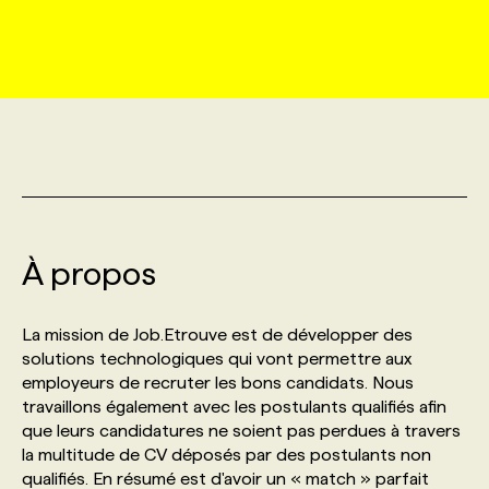
MARKETING ET COMMUNICATION
NOUVEAUX MANDATS
AFFICHEZ UN POSTE / TARIFS
CANDIDAT
BULLETIN RECRUTEMENT
NOS CONFÉRENCES
FORMATIONS
WEB & MÉDIAS SOCIAUX
VOIR LES OFFRES
AFFAIRES DE L'INDUSTRIE
CONSULTER LA CVTHÈQUE
INFOLETTRE PUBLICITÉ
FAQ
NOS FORMATIONS EN LIGNE
CHASSE DE TÊTE
MARKETING DURABLE
PROFIL CANDIDAT
INITIATIVES NUMÉRIQUES
PROFIL ENTREPRISE
ANNONCEZ AVEC NOUS
ANNONCEZ AVEC NOUS
NOS PARCOURS DE FORMATIONS
SERVICE DE CHASSE DE TÊTE
GEO/SEO
À propos
PRIX ET DISTINCTIONS
FAQ
FORMATIONS PERSONNALISÉES
NOS TARIFS
ÉVÉNEMENTIEL
TENDANCES
ANNONCEZ AVEC NOUS
La mission de Job.Etrouve est de développer des
NOS FORMATEUR‧RICES
NOS EXPERTISES
solutions technologiques qui vont permettre aux
employeurs de recruter les bons candidats. Nous
NOS AUTEUR‧RICES
POURQUOI CHOISIR NOS FORMATIONS
FAQ
travaillons également avec les postulants qualifiés afin
que leurs candidatures ne soient pas perdues à travers
la multitude de CV déposés par des postulants non
NOS TARIFS
ANNONCEZ AVEC NOUS
qualifiés. En résumé est d'avoir un « match » parfait