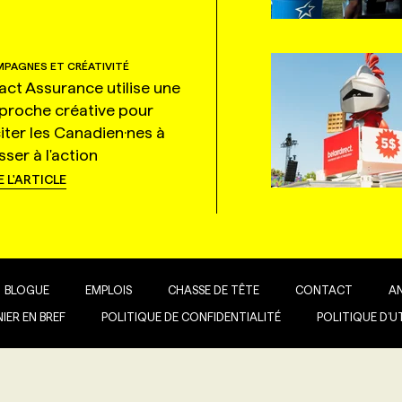
PAGNES ET CRÉATIVITÉ
tact Assurance utilise une
proche créative pour
citer les Canadien·nes à
ser à l'action
E L'ARTICLE
BLOGUE
EMPLOIS
CHASSE DE TÊTE
CONTACT
A
IER EN BREF
POLITIQUE DE CONFIDENTIALITÉ
POLITIQUE D’U