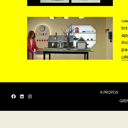
CAM
In
ap
in
pas
LIR
À PROPOS
GREN