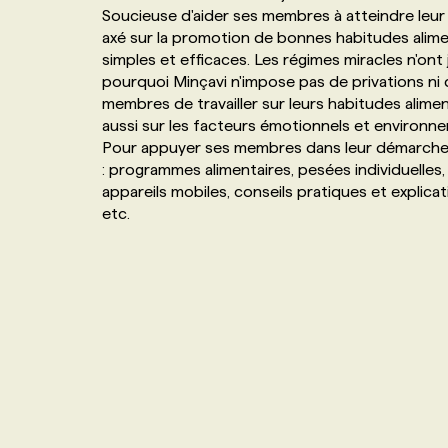
Soucieuse d'aider ses membres à atteindre leur 
NOS TARIFS
ANNONCEZ AVEC NOUS
axé sur la promotion de bonnes habitudes alimenta
simples et efficaces. Les régimes miracles n'ont
pourquoi Minçavi n'impose pas de privations ni
PROGRAMMES DE SUBVENTIONS
membres de travailler sur leurs habitudes aliment
aussi sur les facteurs émotionnels et environn
Pour appuyer ses membres dans leur démarche, 
FAQ
: programmes alimentaires, pesées individuelles,
appareils mobiles, conseils pratiques et explic
ANNONCEZ AVEC NOUS
etc.