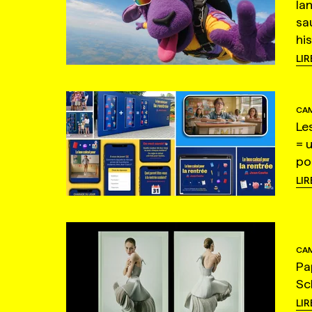
la
sa
hi
LIR
CAM
Le
= 
po
LIR
CAM
Pa
Sc
LIR