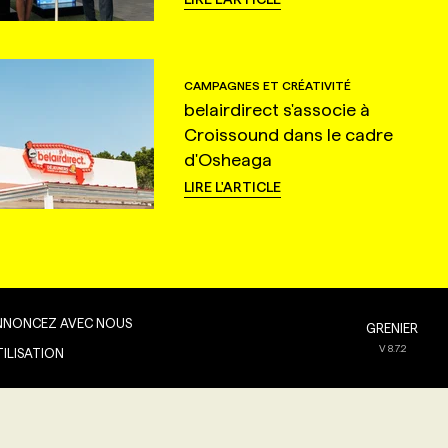
CAMPAGNES ET CRÉATIVITÉ
belairdirect s'associe à
Croissound dans le cadre
d'Osheaga
LIRE L'ARTICLE
NNONCEZ AVEC NOUS
GRENIER
V
8.7.2
TILISATION