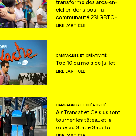
transforme des arcs-en-
ciel en dons pour la
communauté 2SLGBTQ+
LIRE L'ARTICLE
CAMPAGNES ET CRÉATIVITÉ
Top 10 du mois de juillet
LIRE L'ARTICLE
CAMPAGNES ET CRÉATIVITÉ
Air Transat et Celsius font
tourner les têtes... et la
roue au Stade Saputo
LIRE L'ARTICLE