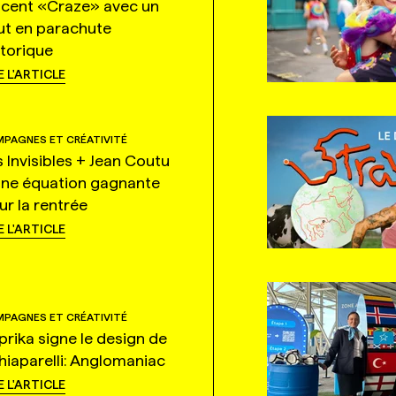
ncent «Craze» avec un
ut en parachute
storique
E L'ARTICLE
PAGNES ET CRÉATIVITÉ
s Invisibles + Jean Coutu
une équation gagnante
ur la rentrée
E L'ARTICLE
PAGNES ET CRÉATIVITÉ
prika signe le design de
hiaparelli: Anglomaniac
E L'ARTICLE