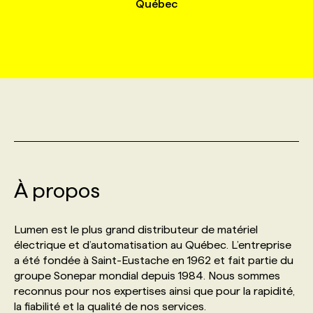
Québec
MARKETING ET COMMUNICATION
NOUVEAUX MANDATS
AFFICHEZ UN POSTE / TARIFS
CANDIDAT
BULLETIN RECRUTEMENT
NOS CONFÉRENCES
FORMATIONS
WEB & MÉDIAS SOCIAUX
VOIR LES OFFRES
AFFAIRES DE L'INDUSTRIE
CONSULTER LA CVTHÈQUE
INFOLETTRE PUBLICITÉ
FAQ
NOS FORMATIONS EN LIGNE
CHASSE DE TÊTE
MARKETING DURABLE
PROFIL CANDIDAT
INITIATIVES NUMÉRIQUES
PROFIL ENTREPRISE
ANNONCEZ AVEC NOUS
ANNONCEZ AVEC NOUS
NOS PARCOURS DE FORMATIONS
SERVICE DE CHASSE DE TÊTE
GEO/SEO
PRIX ET DISTINCTIONS
FAQ
FORMATIONS PERSONNALISÉES
NOS TARIFS
À propos
ÉVÉNEMENTIEL
TENDANCES
ANNONCEZ AVEC NOUS
NOS FORMATEUR‧RICES
NOS EXPERTISES
Lumen est le plus grand distributeur de matériel
électrique et d’automatisation au Québec. L’entreprise
NOS AUTEUR‧RICES
POURQUOI CHOISIR NOS FORMATIONS
FAQ
a été fondée à Saint-Eustache en 1962 et fait partie du
groupe Sonepar mondial depuis 1984. Nous sommes
reconnus pour nos expertises ainsi que pour la rapidité,
NOS TARIFS
ANNONCEZ AVEC NOUS
la fiabilité et la qualité de nos services.