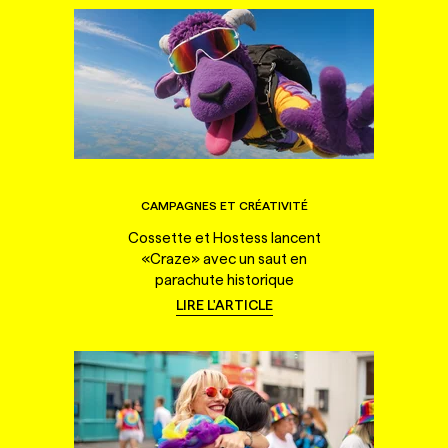
CAMPAGNES ET CRÉATIVITÉ
Cossette et Hostess lancent
«Craze» avec un saut en
parachute historique
LIRE L'ARTICLE