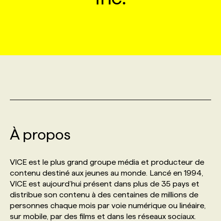
MARKETING ET COMMUNICATION
NOUVEAUX MANDATS
AFFICHEZ UN POSTE / TARIFS
CANDIDAT
BULLETIN RECRUTEMENT
NOS CONFÉRENCES
FORMATIONS
WEB & MÉDIAS SOCIAUX
VOIR LES OFFRES
AFFAIRES DE L'INDUSTRIE
CONSULTER LA CVTHÈQUE
INFOLETTRE PUBLICITÉ
FAQ
NOS FORMATIONS EN LIGNE
CHASSE DE TÊTE
MARKETING DURABLE
PROFIL CANDIDAT
INITIATIVES NUMÉRIQUES
PROFIL ENTREPRISE
ANNONCEZ AVEC NOUS
ANNONCEZ AVEC NOUS
NOS PARCOURS DE FORMATIONS
SERVICE DE CHASSE DE TÊTE
GEO/SEO
PRIX ET DISTINCTIONS
FAQ
FORMATIONS PERSONNALISÉES
NOS TARIFS
À propos
ÉVÉNEMENTIEL
TENDANCES
ANNONCEZ AVEC NOUS
NOS FORMATEUR‧RICES
NOS EXPERTISES
VICE est le plus grand groupe média et producteur de
contenu destiné aux jeunes au monde. Lancé en 1994,
NOS AUTEUR‧RICES
POURQUOI CHOISIR NOS FORMATIONS
FAQ
VICE est aujourd’hui présent dans plus de 35 pays et
distribue son contenu à des centaines de millions de
personnes chaque mois par voie numérique ou linéaire,
NOS TARIFS
ANNONCEZ AVEC NOUS
sur mobile, par des films et dans les réseaux sociaux.