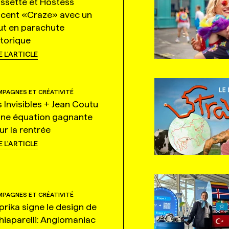
ssette et Hostess
ncent «Craze» avec un
ut en parachute
storique
E L'ARTICLE
PAGNES ET CRÉATIVITÉ
s Invisibles + Jean Coutu
une équation gagnante
ur la rentrée
E L'ARTICLE
PAGNES ET CRÉATIVITÉ
prika signe le design de
hiaparelli: Anglomaniac