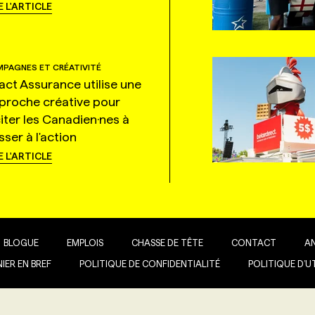
E L'ARTICLE
PAGNES ET CRÉATIVITÉ
tact Assurance utilise une
proche créative pour
citer les Canadien·nes à
ser à l'action
E L'ARTICLE
BLOGUE
EMPLOIS
CHASSE DE TÊTE
CONTACT
A
IER EN BREF
POLITIQUE DE CONFIDENTIALITÉ
POLITIQUE D’U