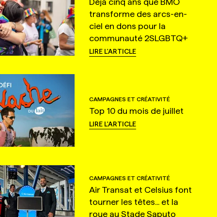
Déjà cinq ans que BMO
transforme des arcs-en-
ciel en dons pour la
communauté 2SLGBTQ+
LIRE L'ARTICLE
CAMPAGNES ET CRÉATIVITÉ
Top 10 du mois de juillet
LIRE L'ARTICLE
CAMPAGNES ET CRÉATIVITÉ
Air Transat et Celsius font
tourner les têtes... et la
roue au Stade Saputo