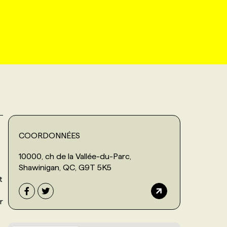
COORDONNÉES
10000, ch de la Vallée-du-Parc,
Shawinigan, QC, G9T 5K5
t
r