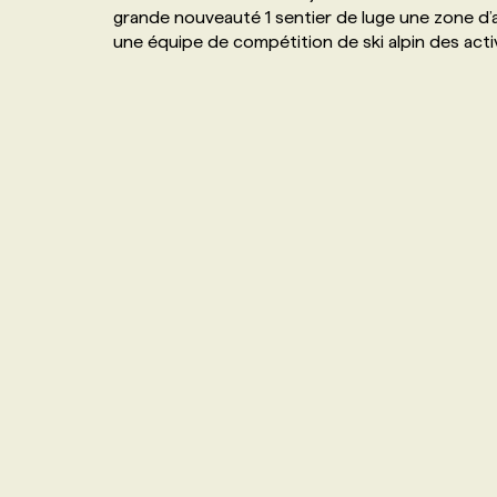
grande nouveauté 1 sentier de luge une zone d’a
NOS TARIFS
ANNONCEZ AVEC NOUS
une équipe de compétition de ski alpin des acti
PROGRAMMES DE SUBVENTIONS
FAQ
ANNONCEZ AVEC NOUS