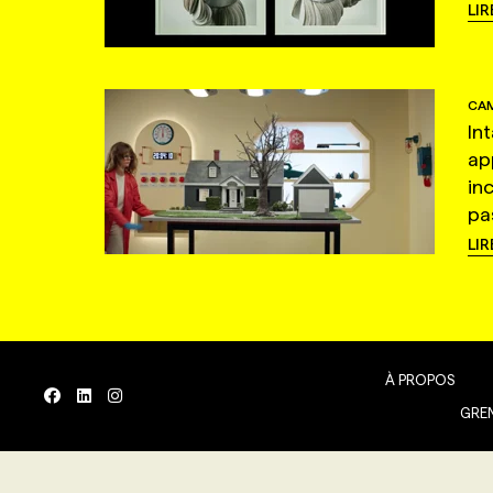
LIR
CAM
In
ap
in
pas
LIR
À PROPOS
GREN