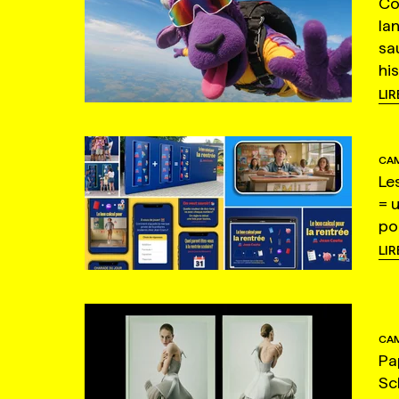
Co
la
sa
hi
LIR
CAM
Le
= 
po
LIR
CAM
Pa
Sc