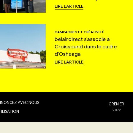
LIRE L'ARTICLE
CAMPAGNES ET CRÉATIVITÉ
belairdirect s'associe à
Croissound dans le cadre
d'Osheaga
LIRE L'ARTICLE
NNONCEZ AVEC NOUS
GRENIER
V
8.7.2
TILISATION