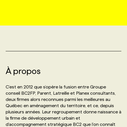
MARKETING ET COMMUNICATION
NOUVEAUX MANDATS
AFFICHEZ UN POSTE / TARIFS
CANDIDAT
BULLETIN RECRUTEMENT
NOS CONFÉRENCES
FORMATIONS
WEB & MÉDIAS SOCIAUX
VOIR LES OFFRES
AFFAIRES DE L'INDUSTRIE
CONSULTER LA CVTHÈQUE
INFOLETTRE PUBLICITÉ
FAQ
NOS FORMATIONS EN LIGNE
CHASSE DE TÊTE
MARKETING DURABLE
PROFIL CANDIDAT
INITIATIVES NUMÉRIQUES
PROFIL ENTREPRISE
ANNONCEZ AVEC NOUS
ANNONCEZ AVEC NOUS
NOS PARCOURS DE FORMATIONS
SERVICE DE CHASSE DE TÊTE
GEO/SEO
À propos
PRIX ET DISTINCTIONS
FAQ
FORMATIONS PERSONNALISÉES
NOS TARIFS
ÉVÉNEMENTIEL
TENDANCES
ANNONCEZ AVEC NOUS
C’est en 2012 que s’opère la fusion entre Groupe
NOS FORMATEUR‧RICES
NOS EXPERTISES
conseil BC2FP, Parent, Latreille et Planex consultants,
deux firmes alors reconnues parmi les meilleures au
NOS AUTEUR‧RICES
POURQUOI CHOISIR NOS FORMATIONS
FAQ
Québec en aménagement du territoire, et ce, depuis
plusieurs années. Leur regroupement donne naissance à
la firme de développement urbain et
NOS TARIFS
ANNONCEZ AVEC NOUS
d’accompagnement stratégique BC2 que l’on connaît