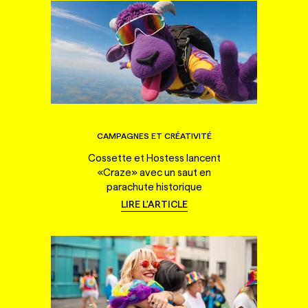
CAMPAGNES ET CRÉATIVITÉ
Cossette et Hostess lancent
«Craze» avec un saut en
parachute historique
LIRE L'ARTICLE