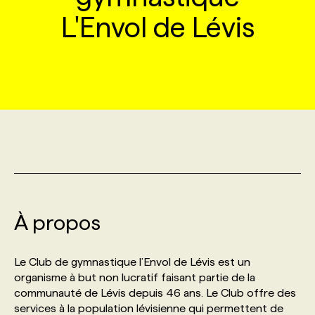
L'Envol de Lévis
MARKETING ET COMMUNICATION
NOUVEAUX MANDATS
AFFICHEZ UN POSTE / TARIFS
CANDIDAT
BULLETIN RECRUTEMENT
NOS CONFÉRENCES
FORMATIONS
WEB & MÉDIAS SOCIAUX
VOIR LES OFFRES
AFFAIRES DE L'INDUSTRIE
CONSULTER LA CVTHÈQUE
INFOLETTRE PUBLICITÉ
FAQ
NOS FORMATIONS EN LIGNE
CHASSE DE TÊTE
MARKETING DURABLE
PROFIL CANDIDAT
INITIATIVES NUMÉRIQUES
PROFIL ENTREPRISE
ANNONCEZ AVEC NOUS
ANNONCEZ AVEC NOUS
NOS PARCOURS DE FORMATIONS
SERVICE DE CHASSE DE TÊTE
GEO/SEO
PRIX ET DISTINCTIONS
FAQ
FORMATIONS PERSONNALISÉES
NOS TARIFS
ÉVÉNEMENTIEL
TENDANCES
ANNONCEZ AVEC NOUS
NOS FORMATEUR‧RICES
NOS EXPERTISES
À propos
NOS AUTEUR‧RICES
POURQUOI CHOISIR NOS FORMATIONS
FAQ
Le Club de gymnastique l’Envol de Lévis est un
organisme à but non lucratif faisant partie de la
communauté de Lévis depuis 46 ans. Le Club offre des
NOS TARIFS
ANNONCEZ AVEC NOUS
services à la population lévisienne qui permettent de