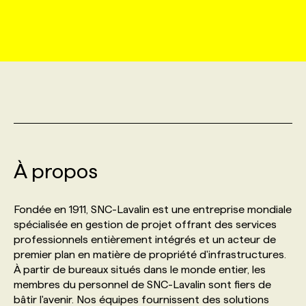
MARKETING ET COMMUNICATION
NOUVEAUX MANDATS
AFFICHEZ UN POSTE / TARIFS
CANDIDAT
BULLETIN RECRUTEMENT
NOS CONFÉRENCES
FORMATIONS
WEB & MÉDIAS SOCIAUX
VOIR LES OFFRES
AFFAIRES DE L'INDUSTRIE
CONSULTER LA CVTHÈQUE
INFOLETTRE PUBLICITÉ
FAQ
NOS FORMATIONS EN LIGNE
CHASSE DE TÊTE
MARKETING DURABLE
PROFIL CANDIDAT
INITIATIVES NUMÉRIQUES
PROFIL ENTREPRISE
ANNONCEZ AVEC NOUS
ANNONCEZ AVEC NOUS
NOS PARCOURS DE FORMATIONS
SERVICE DE CHASSE DE TÊTE
GEO/SEO
À propos
PRIX ET DISTINCTIONS
FAQ
FORMATIONS PERSONNALISÉES
NOS TARIFS
ÉVÉNEMENTIEL
TENDANCES
ANNONCEZ AVEC NOUS
Fondée en 1911, SNC-Lavalin est une entreprise mondiale
NOS FORMATEUR‧RICES
NOS EXPERTISES
spécialisée en gestion de projet offrant des services
professionnels entièrement intégrés et un acteur de
NOS AUTEUR‧RICES
POURQUOI CHOISIR NOS FORMATIONS
FAQ
premier plan en matière de propriété d'infrastructures.
À partir de bureaux situés dans le monde entier, les
membres du personnel de SNC-Lavalin sont fiers de
NOS TARIFS
ANNONCEZ AVEC NOUS
bâtir l'avenir. Nos équipes fournissent des solutions