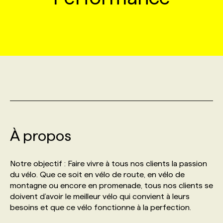
MARKETING ET COMMUNICATION
NOUVEAUX MANDATS
AFFICHEZ UN POSTE / TARIFS
CANDIDAT
BULLETIN RECRUTEMENT
NOS CONFÉRENCES
FORMATIONS
WEB & MÉDIAS SOCIAUX
VOIR LES OFFRES
AFFAIRES DE L'INDUSTRIE
CONSULTER LA CVTHÈQUE
INFOLETTRE PUBLICITÉ
FAQ
NOS FORMATIONS EN LIGNE
CHASSE DE TÊTE
MARKETING DURABLE
PROFIL CANDIDAT
INITIATIVES NUMÉRIQUES
PROFIL ENTREPRISE
ANNONCEZ AVEC NOUS
ANNONCEZ AVEC NOUS
NOS PARCOURS DE FORMATIONS
SERVICE DE CHASSE DE TÊTE
GEO/SEO
PRIX ET DISTINCTIONS
FAQ
FORMATIONS PERSONNALISÉES
NOS TARIFS
À propos
ÉVÉNEMENTIEL
TENDANCES
ANNONCEZ AVEC NOUS
NOS FORMATEUR‧RICES
NOS EXPERTISES
Notre objectif : Faire vivre à tous nos clients la passion
du vélo. Que ce soit en vélo de route, en vélo de
NOS AUTEUR‧RICES
POURQUOI CHOISIR NOS FORMATIONS
FAQ
montagne ou encore en promenade, tous nos clients se
doivent d’avoir le meilleur vélo qui convient à leurs
besoins et que ce vélo fonctionne à la perfection.
NOS TARIFS
ANNONCEZ AVEC NOUS