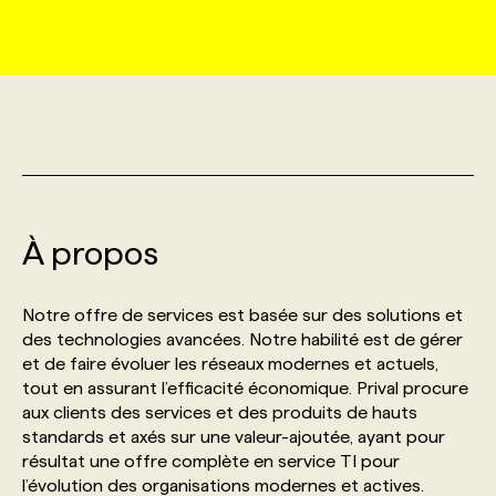
MARKETING ET COMMUNICATION
NOUVEAUX MANDATS
AFFICHEZ UN POSTE / TARIFS
CANDIDAT
BULLETIN RECRUTEMENT
NOS CONFÉRENCES
FORMATIONS
WEB & MÉDIAS SOCIAUX
VOIR LES OFFRES
AFFAIRES DE L'INDUSTRIE
CONSULTER LA CVTHÈQUE
INFOLETTRE PUBLICITÉ
FAQ
NOS FORMATIONS EN LIGNE
CHASSE DE TÊTE
MARKETING DURABLE
PROFIL CANDIDAT
INITIATIVES NUMÉRIQUES
PROFIL ENTREPRISE
ANNONCEZ AVEC NOUS
ANNONCEZ AVEC NOUS
NOS PARCOURS DE FORMATIONS
SERVICE DE CHASSE DE TÊTE
À propos
GEO/SEO
PRIX ET DISTINCTIONS
FAQ
FORMATIONS PERSONNALISÉES
NOS TARIFS
Notre offre de services est basée sur des solutions et
ÉVÉNEMENTIEL
TENDANCES
ANNONCEZ AVEC NOUS
des technologies avancées. Notre habilité est de gérer
NOS FORMATEUR‧RICES
NOS EXPERTISES
et de faire évoluer les réseaux modernes et actuels,
tout en assurant l’efficacité économique. Prival procure
NOS AUTEUR‧RICES
POURQUOI CHOISIR NOS FORMATIONS
FAQ
aux clients des services et des produits de hauts
standards et axés sur une valeur-ajoutée, ayant pour
résultat une offre complète en service TI pour
NOS TARIFS
ANNONCEZ AVEC NOUS
l’évolution des organisations modernes et actives.