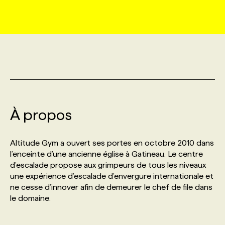
MARKETING ET COMMUNICATION
NOUVEAUX MANDATS
AFFICHEZ UN POSTE / TARIFS
CANDIDAT
BULLETIN RECRUTEMENT
NOS CONFÉRENCES
FORMATIONS
WEB & MÉDIAS SOCIAUX
VOIR LES OFFRES
AFFAIRES DE L'INDUSTRIE
CONSULTER LA CVTHÈQUE
INFOLETTRE PUBLICITÉ
FAQ
NOS FORMATIONS EN LIGNE
CHASSE DE TÊTE
MARKETING DURABLE
PROFIL CANDIDAT
INITIATIVES NUMÉRIQUES
PROFIL ENTREPRISE
ANNONCEZ AVEC NOUS
ANNONCEZ AVEC NOUS
NOS PARCOURS DE FORMATIONS
SERVICE DE CHASSE DE TÊTE
À propos
GEO/SEO
PRIX ET DISTINCTIONS
FAQ
FORMATIONS PERSONNALISÉES
NOS TARIFS
Altitude Gym a ouvert ses portes en octobre 2010 dans
ÉVÉNEMENTIEL
TENDANCES
ANNONCEZ AVEC NOUS
l’enceinte d’une ancienne église à Gatineau. Le centre
NOS FORMATEUR‧RICES
NOS EXPERTISES
d’escalade propose aux grimpeurs de tous les niveaux
une expérience d’escalade d’envergure internationale et
NOS AUTEUR‧RICES
POURQUOI CHOISIR NOS FORMATIONS
FAQ
ne cesse d’innover afin de demeurer le chef de file dans
le domaine.
NOS TARIFS
ANNONCEZ AVEC NOUS