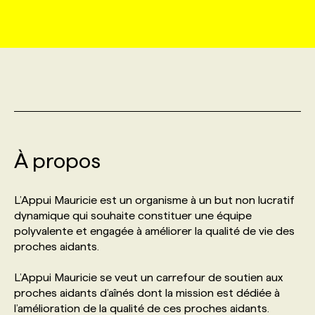
MARKETING ET COMMUNICATION
NOUVEAUX MANDATS
AFFICHEZ UN POSTE / TARIFS
CANDIDAT
BULLETIN RECRUTEMENT
NOS CONFÉRENCES
FORMATIONS
WEB & MÉDIAS SOCIAUX
VOIR LES OFFRES
AFFAIRES DE L'INDUSTRIE
CONSULTER LA CVTHÈQUE
INFOLETTRE PUBLICITÉ
FAQ
NOS FORMATIONS EN LIGNE
CHASSE DE TÊTE
MARKETING DURABLE
PROFIL CANDIDAT
INITIATIVES NUMÉRIQUES
PROFIL ENTREPRISE
ANNONCEZ AVEC NOUS
ANNONCEZ AVEC NOUS
NOS PARCOURS DE FORMATIONS
SERVICE DE CHASSE DE TÊTE
À propos
GEO/SEO
PRIX ET DISTINCTIONS
FAQ
FORMATIONS PERSONNALISÉES
NOS TARIFS
L’Appui Mauricie est un organisme à un but non lucratif
ÉVÉNEMENTIEL
TENDANCES
ANNONCEZ AVEC NOUS
dynamique qui souhaite constituer une équipe
NOS FORMATEUR‧RICES
NOS EXPERTISES
polyvalente et engagée à améliorer la qualité de vie des
proches aidants.
NOS AUTEUR‧RICES
POURQUOI CHOISIR NOS FORMATIONS
FAQ
L’Appui Mauricie se veut un carrefour de soutien aux
proches aidants d’aînés dont la mission est dédiée à
NOS TARIFS
ANNONCEZ AVEC NOUS
l’amélioration de la qualité de ces proches aidants.