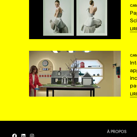
CAM
Pa
Sc
LIR
CAM
In
ap
in
pas
LIR
À PROPOS