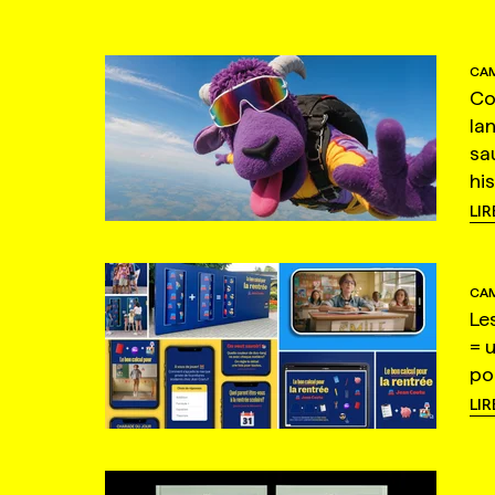
CAM
Co
la
sa
hi
LIR
CAM
Le
= 
po
LIR