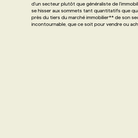
d'un secteur plutôt que généraliste de l'immobil
NOS TARIFS
ANNONCEZ AVEC NOUS
se hisser aux sommets tant quantitatifs que qua
près du tiers du marché immobilier** de son sec
incontournable, que ce soit pour vendre ou ac
PROGRAMMES DE SUBVENTIONS
FAQ
ANNONCEZ AVEC NOUS