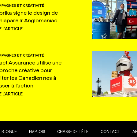
PAGNES ET CRÉATIVITÉ
prika signe le design de
hiaparelli: Anglomaniac
E L'ARTICLE
PAGNES ET CRÉATIVITÉ
tact Assurance utilise une
proche créative pour
citer les Canadien·nes à
ser à l'action
E L'ARTICLE
BLOGUE
EMPLOIS
CHASSE DE TÊTE
CONTACT
A