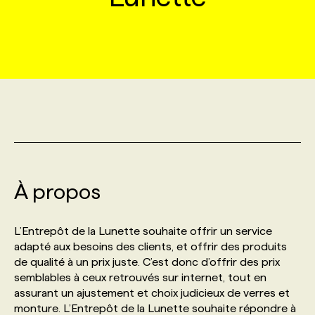
MARKETING ET COMMUNICATION
NOUVEAUX MANDATS
AFFICHEZ UN POSTE / TARIFS
CANDIDAT
BULLETIN RECRUTEMENT
NOS CONFÉRENCES
FORMATIONS
WEB & MÉDIAS SOCIAUX
VOIR LES OFFRES
AFFAIRES DE L'INDUSTRIE
CONSULTER LA CVTHÈQUE
INFOLETTRE PUBLICITÉ
FAQ
NOS FORMATIONS EN LIGNE
CHASSE DE TÊTE
MARKETING DURABLE
PROFIL CANDIDAT
INITIATIVES NUMÉRIQUES
PROFIL ENTREPRISE
ANNONCEZ AVEC NOUS
ANNONCEZ AVEC NOUS
NOS PARCOURS DE FORMATIONS
SERVICE DE CHASSE DE TÊTE
GEO/SEO
PRIX ET DISTINCTIONS
FAQ
FORMATIONS PERSONNALISÉES
NOS TARIFS
À propos
ÉVÉNEMENTIEL
TENDANCES
ANNONCEZ AVEC NOUS
NOS FORMATEUR‧RICES
NOS EXPERTISES
L’Entrepôt de la Lunette souhaite offrir un service
adapté aux besoins des clients, et offrir des produits
NOS AUTEUR‧RICES
POURQUOI CHOISIR NOS FORMATIONS
FAQ
de qualité à un prix juste. C’est donc d’offrir des prix
semblables à ceux retrouvés sur internet, tout en
assurant un ajustement et choix judicieux de verres et
NOS TARIFS
ANNONCEZ AVEC NOUS
monture. L’Entrepôt de la Lunette souhaite répondre à