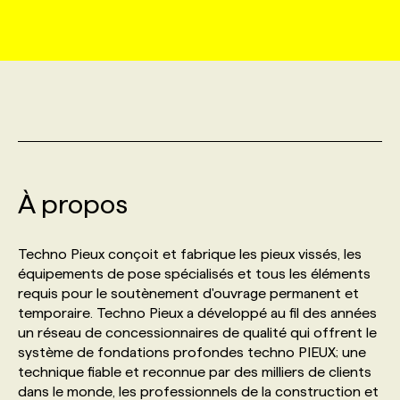
MARKETING ET COMMUNICATION
NOUVEAUX MANDATS
AFFICHEZ UN POSTE / TARIFS
CANDIDAT
BULLETIN RECRUTEMENT
NOS CONFÉRENCES
FORMATIONS
WEB & MÉDIAS SOCIAUX
VOIR LES OFFRES
AFFAIRES DE L'INDUSTRIE
CONSULTER LA CVTHÈQUE
INFOLETTRE PUBLICITÉ
FAQ
NOS FORMATIONS EN LIGNE
CHASSE DE TÊTE
MARKETING DURABLE
PROFIL CANDIDAT
INITIATIVES NUMÉRIQUES
PROFIL ENTREPRISE
ANNONCEZ AVEC NOUS
ANNONCEZ AVEC NOUS
NOS PARCOURS DE FORMATIONS
SERVICE DE CHASSE DE TÊTE
À propos
GEO/SEO
PRIX ET DISTINCTIONS
FAQ
FORMATIONS PERSONNALISÉES
NOS TARIFS
Techno Pieux conçoit et fabrique les pieux vissés, les
ÉVÉNEMENTIEL
TENDANCES
ANNONCEZ AVEC NOUS
équipements de pose spécialisés et tous les éléments
NOS FORMATEUR‧RICES
NOS EXPERTISES
requis pour le soutènement d'ouvrage permanent et
temporaire. Techno Pieux a développé au fil des années
NOS AUTEUR‧RICES
POURQUOI CHOISIR NOS FORMATIONS
FAQ
un réseau de concessionnaires de qualité qui offrent le
système de fondations profondes techno PIEUX; une
technique fiable et reconnue par des milliers de clients
NOS TARIFS
ANNONCEZ AVEC NOUS
dans le monde, les professionnels de la construction et