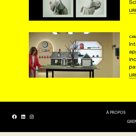
Sc
LIR
CAM
In
ap
in
pas
LIR
À PROPOS
GREN