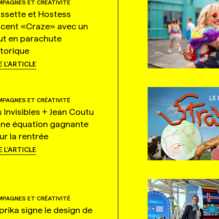
PAGNES ET CRÉATIVITÉ
ssette et Hostess
ncent «Craze» avec un
ut en parachute
storique
E L'ARTICLE
PAGNES ET CRÉATIVITÉ
s Invisibles + Jean Coutu
une équation gagnante
ur la rentrée
E L'ARTICLE
PAGNES ET CRÉATIVITÉ
prika signe le design de