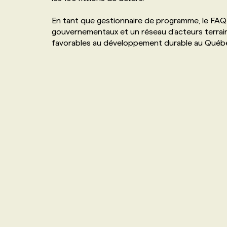
NOS TARIFS
ANNONCEZ AVEC NOUS
En tant que gestionnaire de programme, le FAQD
gouvernementaux et un réseau d’acteurs terrai
favorables au développement durable au Québ
PROGRAMMES DE SUBVENTIONS
FAQ
ANNONCEZ AVEC NOUS