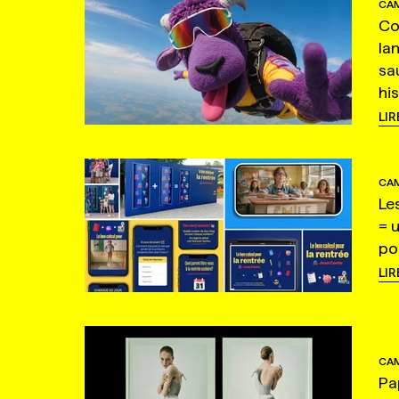
CAM
Co
la
sa
hi
LIR
CAM
Le
= 
po
LIR
CAM
Pa