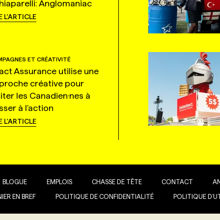
hiaparelli: Anglomaniac
E L'ARTICLE
PAGNES ET CRÉATIVITÉ
tact Assurance utilise une
proche créative pour
citer les Canadien·nes à
ser à l'action
E L'ARTICLE
BLOGUE
EMPLOIS
CHASSE DE TÊTE
CONTACT
A
IER EN BREF
POLITIQUE DE CONFIDENTIALITÉ
POLITIQUE D’U