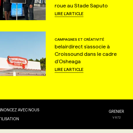
roue au Stade Saputo
LIRE L'ARTICLE
CAMPAGNES ET CRÉATIVITÉ
belairdirect s'associe à
Croissound dans le cadre
d'Osheaga
LIRE L'ARTICLE
NNONCEZ AVEC NOUS
GRENIER
V
8.7.2
TILISATION