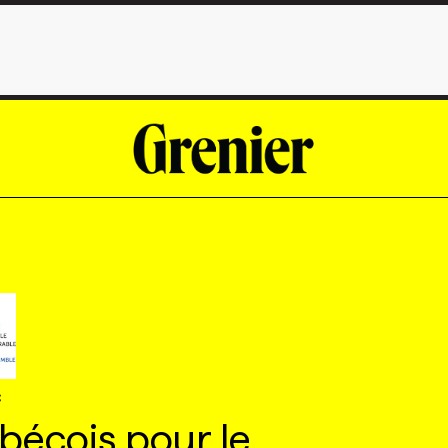
C
bécois pour le