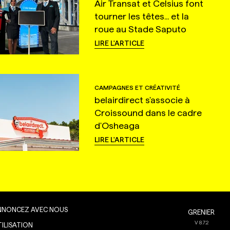
Air Transat et Celsius font
tourner les têtes... et la
roue au Stade Saputo
LIRE L'ARTICLE
CAMPAGNES ET CRÉATIVITÉ
belairdirect s'associe à
Croissound dans le cadre
d'Osheaga
LIRE L'ARTICLE
NNONCEZ AVEC NOUS
GRENIER
V
8.7.2
TILISATION