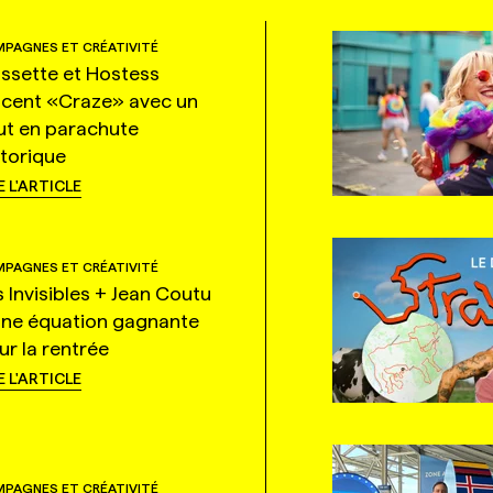
PAGNES ET CRÉATIVITÉ
ssette et Hostess
ncent «Craze» avec un
ut en parachute
storique
E L'ARTICLE
PAGNES ET CRÉATIVITÉ
s Invisibles + Jean Coutu
une équation gagnante
ur la rentrée
E L'ARTICLE
PAGNES ET CRÉATIVITÉ