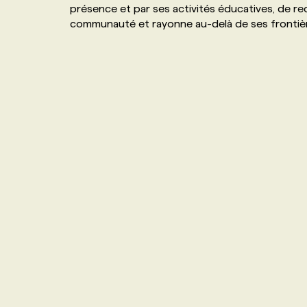
présence et par ses activités éducatives, de re
NOS TARIFS
ANNONCEZ AVEC NOUS
communauté et rayonne au-delà de ses frontiè
PROGRAMMES DE SUBVENTIONS
FAQ
ANNONCEZ AVEC NOUS