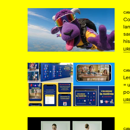
CAM
Co
la
sa
hi
LIR
CAM
Le
= 
po
LIR
CAM