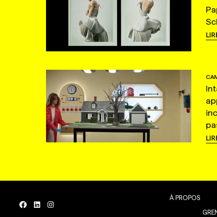
Pa
Sc
LIR
CAM
In
ap
in
pas
LIR
À PROPOS
GREN