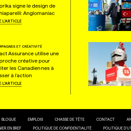
prika signe le design de
hiaparelli: Anglomaniac
E L'ARTICLE
PAGNES ET CRÉATIVITÉ
tact Assurance utilise une
proche créative pour
citer les Canadien·nes à
ser à l'action
E L'ARTICLE
BLOGUE
EMPLOIS
CHASSE DE TÊTE
CONTACT
A
IER EN BREF
POLITIQUE DE CONFIDENTIALITÉ
POLITIQUE D’U