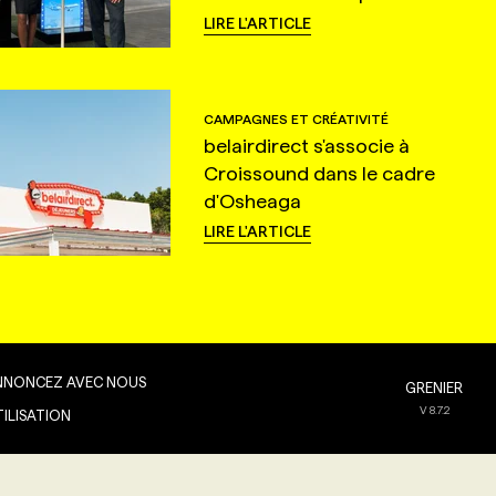
LIRE L'ARTICLE
CAMPAGNES ET CRÉATIVITÉ
belairdirect s'associe à
Croissound dans le cadre
d'Osheaga
LIRE L'ARTICLE
NNONCEZ AVEC NOUS
GRENIER
V
8.7.2
TILISATION