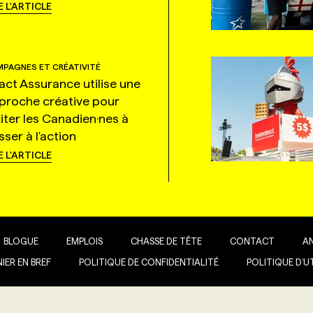
E L'ARTICLE
PAGNES ET CRÉATIVITÉ
tact Assurance utilise une
proche créative pour
citer les Canadien·nes à
ser à l'action
E L'ARTICLE
BLOGUE
EMPLOIS
CHASSE DE TÊTE
CONTACT
A
IER EN BREF
POLITIQUE DE CONFIDENTIALITÉ
POLITIQUE D’U