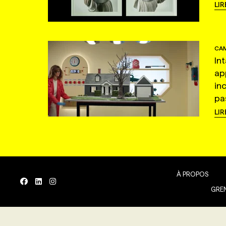
LIR
CAM
In
ap
in
pas
LIR
À PROPOS
GREN