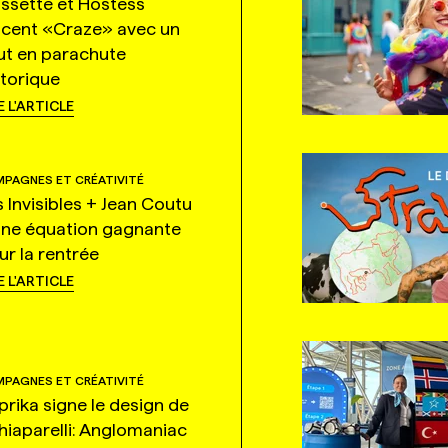
ssette et Hostess
ncent «Craze» avec un
ut en parachute
storique
E L'ARTICLE
PAGNES ET CRÉATIVITÉ
s Invisibles + Jean Coutu
une équation gagnante
ur la rentrée
E L'ARTICLE
PAGNES ET CRÉATIVITÉ
prika signe le design de
hiaparelli: Anglomaniac