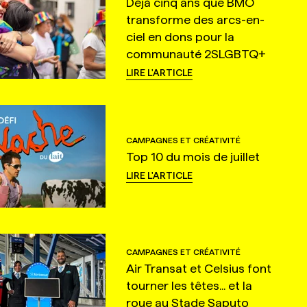
Déjà cinq ans que BMO
transforme des arcs-en-
ciel en dons pour la
communauté 2SLGBTQ+
LIRE L'ARTICLE
CAMPAGNES ET CRÉATIVITÉ
Top 10 du mois de juillet
LIRE L'ARTICLE
CAMPAGNES ET CRÉATIVITÉ
Air Transat et Celsius font
tourner les têtes... et la
roue au Stade Saputo