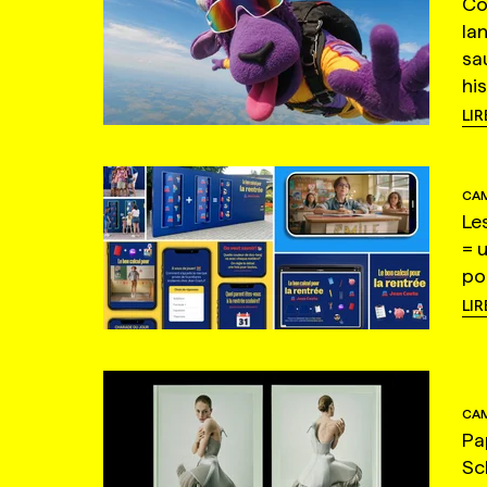
Co
la
sa
hi
LIR
CAM
Le
= 
po
LIR
CAM
Pa
Sc