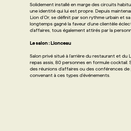
Solidement installé en marge des circuits habitue
NOS TARIFS
ANNONCEZ AVEC NOUS
une identité qui lui est propre. Depuis maintena
Lion d’Or, se définit par son rythme urbain et sa
longtemps gagné la faveur d’une clientèle éclec
PROGRAMMES DE SUBVENTIONS
d’affaires, tous également attirés par la person
Le salon : Lionceau
FAQ
Salon privé situé à l’arrière du restaurant et d
ANNONCEZ AVEC NOUS
repas assis, 80 personnes en formule cocktail. S
des réunions d’affaires ou des conférences de p
convenant à ces types d’événements.