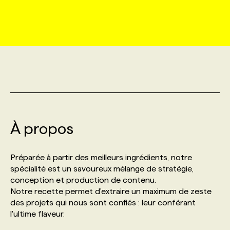
MARKETING ET COMMUNICATION
NOUVEAUX MANDATS
AFFICHEZ UN POSTE / TARIFS
CANDIDAT
BULLETIN RECRUTEMENT
NOS CONFÉRENCES
FORMATIONS
WEB & MÉDIAS SOCIAUX
VOIR LES OFFRES
AFFAIRES DE L'INDUSTRIE
CONSULTER LA CVTHÈQUE
INFOLETTRE PUBLICITÉ
FAQ
NOS FORMATIONS EN LIGNE
CHASSE DE TÊTE
MARKETING DURABLE
PROFIL CANDIDAT
INITIATIVES NUMÉRIQUES
PROFIL ENTREPRISE
ANNONCEZ AVEC NOUS
ANNONCEZ AVEC NOUS
NOS PARCOURS DE FORMATIONS
SERVICE DE CHASSE DE TÊTE
GEO/SEO
À propos
PRIX ET DISTINCTIONS
FAQ
FORMATIONS PERSONNALISÉES
NOS TARIFS
ÉVÉNEMENTIEL
TENDANCES
ANNONCEZ AVEC NOUS
Préparée à partir des meilleurs ingrédients, notre
NOS FORMATEUR‧RICES
NOS EXPERTISES
spécialité est un savoureux mélange de stratégie,
conception et production de contenu.
NOS AUTEUR‧RICES
POURQUOI CHOISIR NOS FORMATIONS
FAQ
Notre recette permet d'extraire un maximum de zeste
des projets qui nous sont confiés : leur conférant
l'ultime flaveur.
NOS TARIFS
ANNONCEZ AVEC NOUS