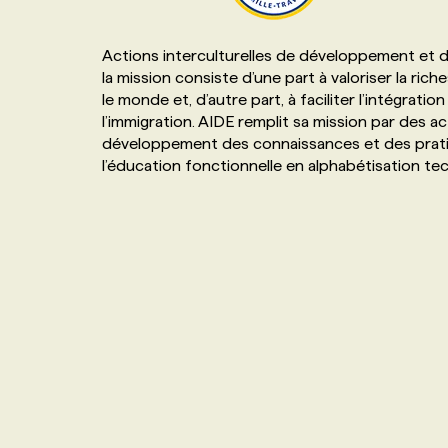
NOS TARIFS
ANNONCEZ AVEC NOUS
Actions interculturelles de développement et d’
la mission consiste d’une part à valoriser la ric
PROGRAMMES DE SUBVENTIONS
le monde et, d’autre part, à faciliter l’intégrat
l’immigration. AIDE remplit sa mission par des act
développement des connaissances et des pratique
FAQ
l’éducation fonctionnelle en alphabétisation te
ANNONCEZ AVEC NOUS