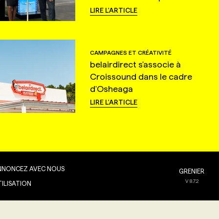
LIRE L'ARTICLE
CAMPAGNES ET CRÉATIVITÉ
belairdirect s'associe à
Croissound dans le cadre
d'Osheaga
LIRE L'ARTICLE
NNONCEZ AVEC NOUS
GRENIER
V
8.7.2
TILISATION