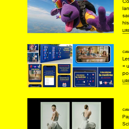
Co
la
sa
hi
LIR
CAM
Le
= 
po
LIR
CAM
Pa
Sc