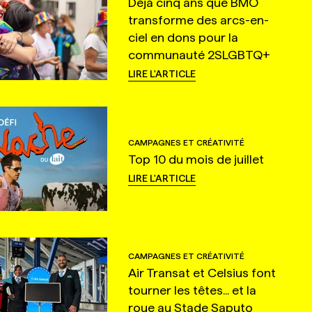
Déjà cinq ans que BMO
transforme des arcs-en-
ciel en dons pour la
communauté 2SLGBTQ+
LIRE L'ARTICLE
CAMPAGNES ET CRÉATIVITÉ
Top 10 du mois de juillet
LIRE L'ARTICLE
CAMPAGNES ET CRÉATIVITÉ
Air Transat et Celsius font
tourner les têtes... et la
roue au Stade Saputo