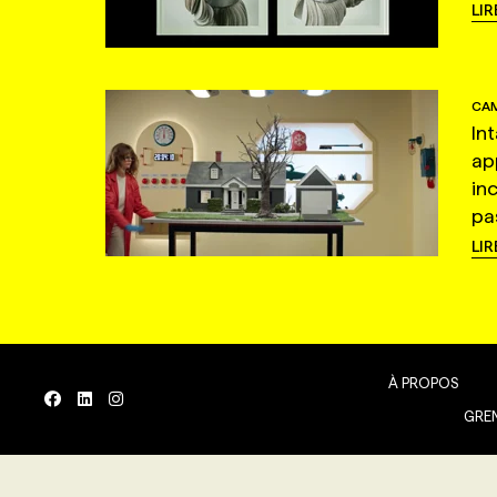
LIR
CAM
In
ap
in
pas
LIR
À PROPOS
GREN