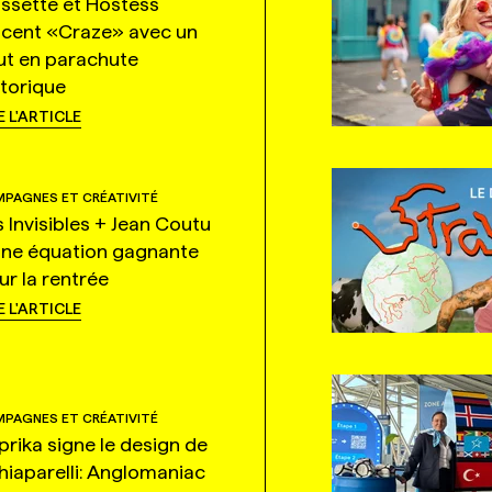
ssette et Hostess
ncent «Craze» avec un
ut en parachute
storique
E L'ARTICLE
PAGNES ET CRÉATIVITÉ
s Invisibles + Jean Coutu
une équation gagnante
ur la rentrée
E L'ARTICLE
PAGNES ET CRÉATIVITÉ
prika signe le design de
hiaparelli: Anglomaniac