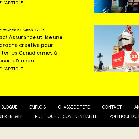
E L'ARTICLE
PAGNES ET CRÉATIVITÉ
tact Assurance utilise une
proche créative pour
citer les Canadien·nes à
ser à l'action
E L'ARTICLE
BLOGUE
EMPLOIS
CHASSE DE TÊTE
CONTACT
A
IER EN BREF
POLITIQUE DE CONFIDENTIALITÉ
POLITIQUE D’U